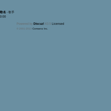
歌名
-
歌手
0:00
Powered by
Discuz!
X3.5
Licensed
© 2001-2013
Comsenz Inc.