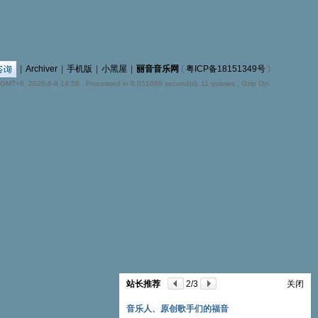
|
Archiver
|
手机版
|
小黑屋
|
丽音音乐网
(
粤ICP备18151349号
)
GMT+8, 2026-8-8 14:58
, Processed in 0.051089 second(s), 11 queries , Gzip On.
站长推荐
2
/3
关闭
音乐人、原创歌手们的福音