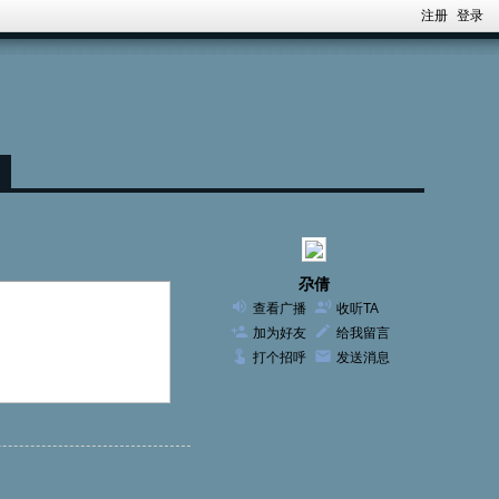
注册
登录
尕倩
查看广播
收听TA
加为好友
给我留言
打个招呼
发送消息