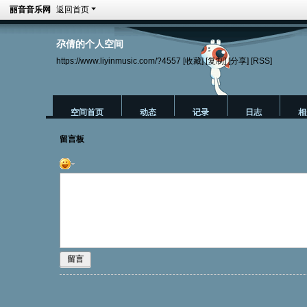
丽音音乐网
返回首页
尕倩的个人空间
https://www.liyinmusic.com/?4557
[收藏]
[复制]
[分享]
[RSS]
空间首页
动态
记录
日志
相
留言板
留言