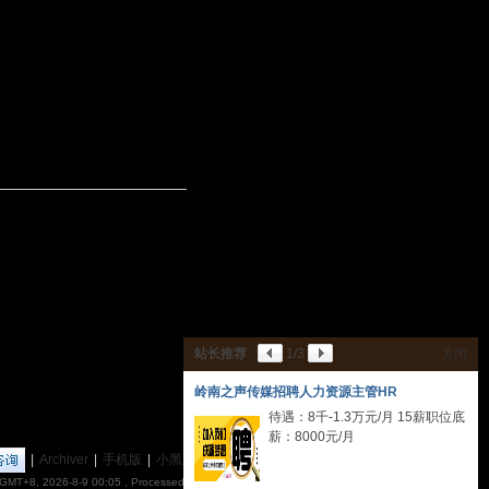
站长推荐
1
/3
关闭
岭南之声传媒招聘人力资源主管HR
待遇：8千-1.3万元/月 15薪职位底
薪：8000元/月
|
Archiver
|
手机版
|
小黑屋
|
丽音音乐网
(
粤ICP备18151349号
)
GMT+8, 2026-8-9 00:05
, Processed in 0.063084 second(s), 17 queries , Gzip On.