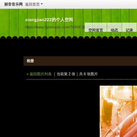
丽音音乐网
返回首页
xiangjian222的个人空间
https://www.liyinmusic.com/?4504
[收藏]
[复制]
[分享]
[RSS]
空间首页
动态
记录
相册
« 返回图片列表
|
当前第 2 张
|
共 6 张图片