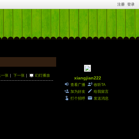
注册
登录
上一张
|
下一张
|
幻灯播放
xiangjian222
查看广播
收听TA
加为好友
给我留言
打个招呼
发送消息