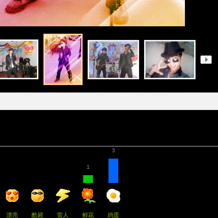
3
1
漂亮
酷毙
雷人
鲜花
鸡蛋