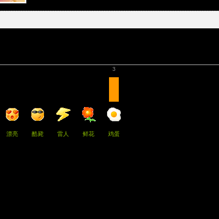
3
漂亮
酷毙
雷人
鲜花
鸡蛋