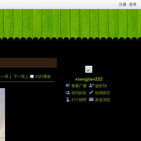
注册
登录
上一张
|
下一张
|
幻灯播放
xiangjian222
查看广播
收听TA
加为好友
给我留言
打个招呼
发送消息