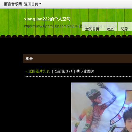
丽音音乐网
返回首页
xiangjian222的个人空间
https://www.liyinmusic.com/?4504
[收藏]
[复制]
[分享]
[RSS]
空间首页
动态
记录
相册
« 返回图片列表
|
当前第 3 张
|
共 6 张图片