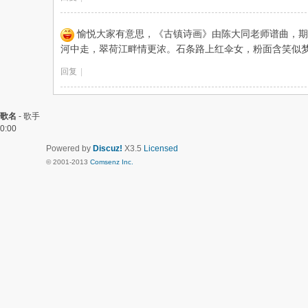
愉悦大家有意思，《古镇诗画》由陈大同老师谱曲，期
河中走，翠荷江畔情更浓。石条路上红伞女，粉面含笑似
回复
|
歌名
-
歌手
0:00
Powered by
Discuz!
X3.5
Licensed
© 2001-2013
Comsenz Inc.