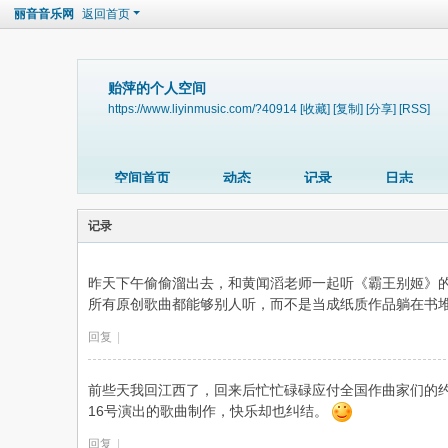
丽音音乐网
返回首页
贻萍的个人空间
https://www.liyinmusic.com/?40914
[收藏]
[复制]
[分享]
[RSS]
空间首页
动态
记录
日志
记录
昨天下午偷偷溜出去，和黄闻滔老师一起听《霸王别姬》
所有原创歌曲都能够别人听，而不是当成纸质作品躺在书
回复
|
前些天我回江西了，回来后忙忙碌碌应付全国作曲家们的约
16号演出的歌曲制作，快乐却也纠结。
回复
|