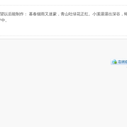
望以后能制作： 暮春烟雨又迷蒙，青山吐绿花正红。小溪潺潺出深谷，
梦中。