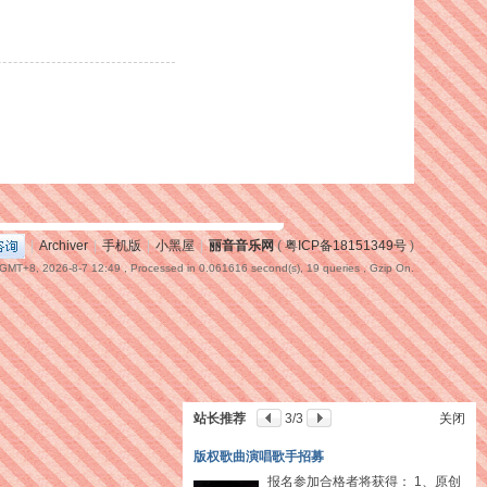
|
Archiver
|
手机版
|
小黑屋
|
丽音音乐网
(
粤ICP备18151349号
)
GMT+8, 2026-8-7 12:49
, Processed in 0.061616 second(s), 19 queries , Gzip On.
站长推荐
3
/3
关闭
版权歌曲演唱歌手招募
报名参加合格者将获得： 1、原创