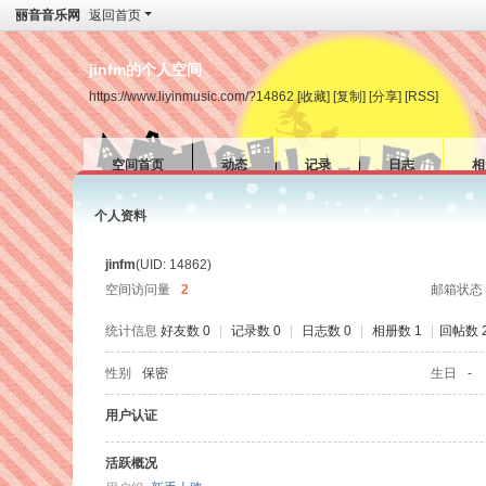
丽音音乐网
返回首页
jinfm的个人空间
https://www.liyinmusic.com/?14862
[收藏]
[复制]
[分享]
[RSS]
空间首页
动态
记录
日志
相
个人资料
jinfm
(UID: 14862)
空间访问量
2
邮箱状态
统计信息
好友数 0
|
记录数 0
|
日志数 0
|
相册数 1
|
回帖数 
性别
保密
生日
-
用户认证
活跃概况