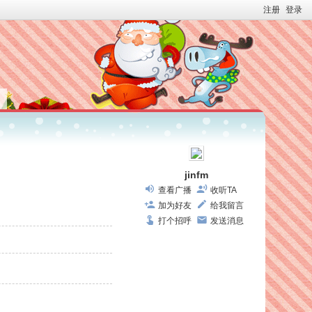
注册
登录
jinfm
查看广播
收听TA
加为好友
给我留言
打个招呼
发送消息