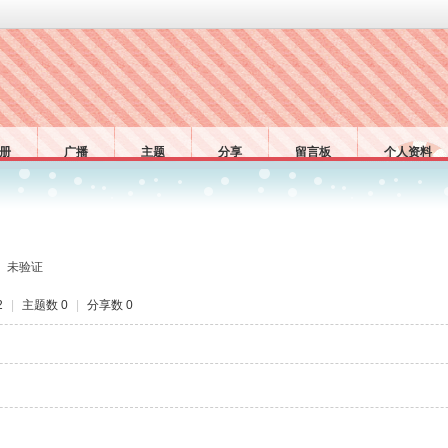
册
广播
主题
分享
留言板
个人资料
未验证
2
|
主题数 0
|
分享数 0