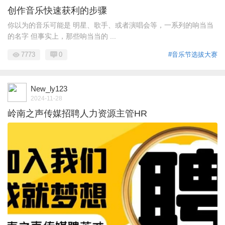
创作音乐快速获利的步骤
你以为的音乐可能是 明星、歌手、或者演唱会等，一系列的响当当
的名字 但事实上，那些响当当的 ...
7773
0
#音乐节选拔大赛
New_ly123
2024-11-28
岭南之声传媒招聘人力资源主管HR