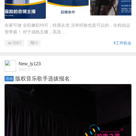
在家可做 全职兼职均可，待遇从优 没有经验也是可以的，全程由运
营带着！ 对于成熟主播，高流 ...
5067
0
#工作机会
New_ly123
2025-2-15
版权音乐歌手选拔报名
活动