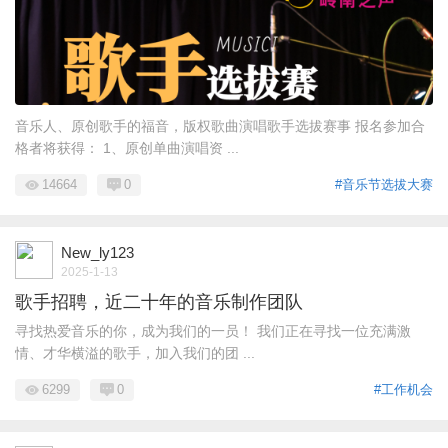
音乐人、原创歌手的福音，版权歌曲演唱歌手选拔赛事 报名参加合
格者将获得： 1、原创单曲演唱资 ...
14664
0
#音乐节选拔大赛
New_ly123
2025-1-13
歌手招聘，近二十年的音乐制作团队
寻找热爱音乐的你，成为我们的一员！ 我们正在寻找一位充满激
情、才华横溢的歌手，加入我们的团 ...
6299
0
#工作机会