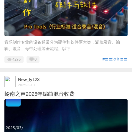
音乐制作专业的设备通常分为硬件和软件两大类，涵盖录音、编
辑、混音、母带处理等全流程。以下 ...
4276
0
#〓〓混音〓〓
New_ly123
2025-3-10
岭南之声2025年编曲混音收费