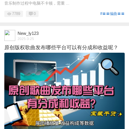
音乐制作过程中电脑不卡顿，需重 ...
7789
0
#〓〓编曲〓〓
New_ly123
2025-3-25
原创版权歌曲发布哪些平台可以有分成和收益呢？