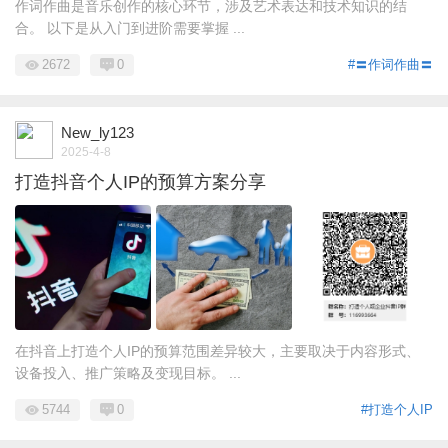
作词作曲是音乐创作的核心环节，涉及艺术表达和技术知识的结
合。 以下是从入门到进阶需要掌握 ...
2672
0
#〓作词作曲〓
New_ly123
2025-4-8
打造抖音个人IP的预算方案分享
在抖音上打造个人IP的预算范围差异较大，主要取决于内容形式、
设备投入、推广策略及变现目标。 ...
5744
0
#打造个人IP