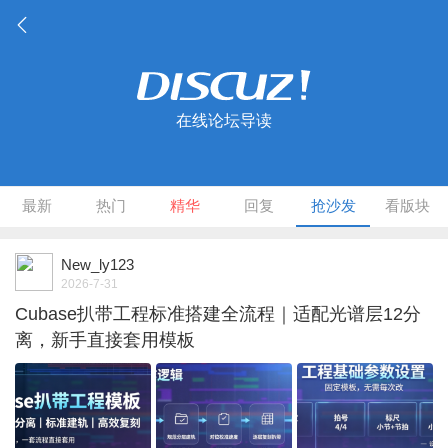
在线论坛导读
最新
热门
精华
回复
抢沙发
看版块
New_ly123
2026-7-31
Cubase扒带工程标准搭建全流程｜适配光谱层12分
离，新手直接套用模板