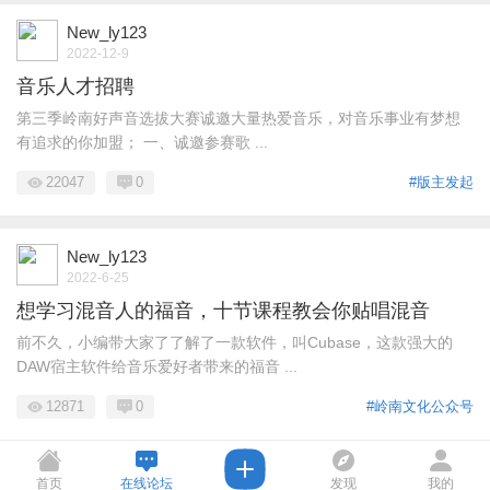
New_ly123
2022-12-9
音乐人才招聘
第三季岭南好声音选拔大赛诚邀大量热爱音乐，对音乐事业有梦想
有追求的你加盟； 一、诚邀参赛歌 ...
22047
0
#版主发起
New_ly123
2022-6-25
想学习混音人的福音，十节课程教会你贴唱混音
前不久，小编带大家了了解了一款软件，叫Cubase，这款强大的
DAW宿主软件给音乐爱好者带来的福音 ...
12871
0
#岭南文化公众号
首页
在线论坛
发现
我的