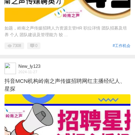
如题，岭南之声传媒招聘人力资源主管HR 职位详情 团队招募及培
养 个人 团队建设及管理能力 较 ...
7308
0
#工作机会
New_ly123
2024-11-27
抖音MCN机构岭南之声传媒招聘网红主播经纪人、
星探