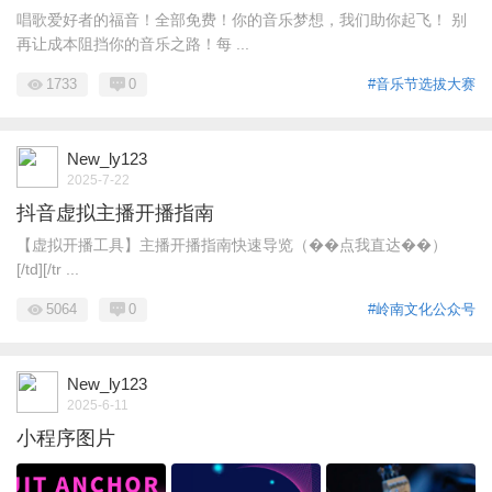
唱歌爱好者的福音！全部免费！你的音乐梦想，我们助你起飞！ 别
再让成本阻挡你的音乐之路！每 ...
1733
0
#音乐节选拔大赛
New_ly123
2025-7-22
抖音虚拟主播开播指南
【虚拟开播工具】主播开播指南快速导览（��点我直达��）
[/td][/tr ...
5064
0
#岭南文化公众号
New_ly123
2025-6-11
小程序图片