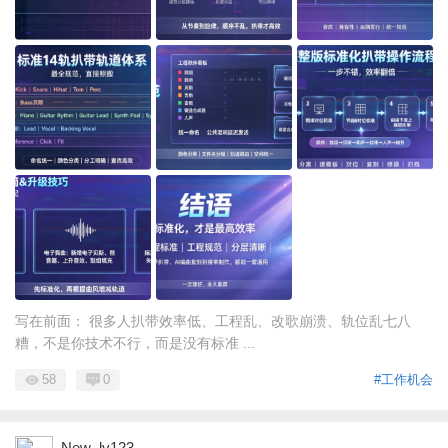
写在前面： 很多人扒带效率低、工程乱、改歌崩溃、轨位乱七八
糟，不是你技术不行，而是没有标准 ...
58
0
#工作机会
New_ly123