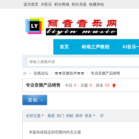
设为首页
AI音乐
积分商城
积分充值
收藏本站
首页
岭南之声教程
AI音乐
AI歌曲转版权歌曲实操教程
积分
»
在线论坛
›
〓〓音频技术〓〓
›
专业音频产品销售
相册
分享
记录
丽
专业音频产品销售
今日:
0
|
主题:
0
|
排名:
53
音
音
乐
全部主题
最新
热门
热帖
精华
更多
网
本版块或指定的范围内尚无主题