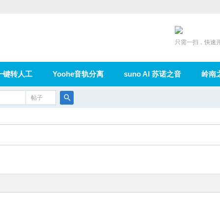
只需一扫，快速
一键转人工
Yoohe音轨分离
suno AI 苏诺之音
岭南
充值
帖子
在线论坛
群组
导读
家园
广播
搜
索