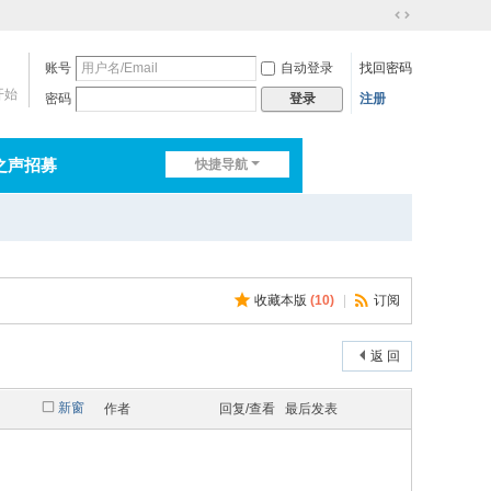
切
换
账号
自动登录
找回密码
到
宽
开始
密码
注册
登录
版
之声招募
快捷导航
排行榜
淘帖
日志
收藏本版
(
10
)
|
订阅
返 回
新窗
作者
回复/查看
最后发表