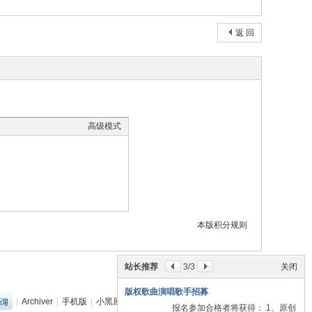
返 回
高级模式
本版积分规则
站长推荐
3
/3
关闭
版权歌曲演唱歌手招募
|
Archiver
|
手机版
|
小黑屋
|
丽音音乐网
(
粤ICP备18151349号
)
报名参加合格者将获得： 1、原创