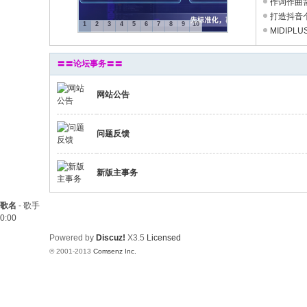
作词作曲需
打造抖音个
1
2
3
4
5
6
7
8
9
10
MIDIPL
〓〓论坛事务〓〓
网站公告
问题反馈
新版主事务
歌名
-
歌手
0:00
Powered by
Discuz!
X3.5
Licensed
© 2001-2013
Comsenz Inc.