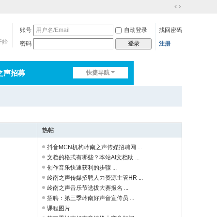
切
换
账号
自动登录
找回密码
到
宽
开始
密码
注册
登录
版
之声招募
快捷导航
排行榜
淘帖
日志
热帖
抖音MCN机构岭南之声传媒招聘网 ...
文档的格式有哪些？本站AI文档助 ...
创作音乐快速获利的步骤 ...
岭南之声传媒招聘人力资源主管HR ...
岭南之声音乐节选拔大赛报名 ...
招聘：第三季岭南好声音宣传员 ...
课程图片