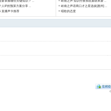
要掌握哪些关键知识？ ...
岭南之声 知识付费系统重磅来袭 ...
人IP的预算方案分享 ...
岭南之声语商口才之星选拔[惠州] ...
US 直播声卡推荐
唱歌的态度
G