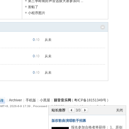
第三季岭南好声音选拔大赛参加问 ...
发帖了
小程序图片
0
/ 0
从未
0
/ 0
从未
0
/ 0
从未
|
Archiver
|
手机版
|
小黑屋
|
丽音音乐网
(
粤ICP备18151349号
)
MT+8, 2026-8-9 17:39
, Processed in 0.076973 second(s), 16 queries , Gzip On.
站长推荐
3
/3
关闭
版权歌曲演唱歌手招募
报名参加合格者将获得： 1、原创