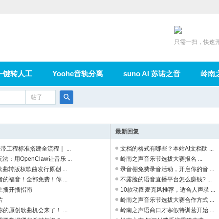
只需一扫，快速
一键转人工
Yoohe音轨分离
suno AI 苏诺之音
岭南
充值
帖子
在线论坛
群组
导读
家园
广播
搜
索
最新回复
e扒带工程标准搭建全流程｜ ...
文档的格式有哪些？本站AI文档助 ...
法：用OpenClaw让音乐 ...
岭南之声音乐节选拔大赛报名 ...
歌曲转版权歌曲发行原创 ...
录音棚免费录音活动，开启你的音 ...
的福音！全部免费！你 ...
不露脸的语音直播平台怎么赚钱? ...
主播开播指南
10款动圈麦克风推荐，适合人声录 ...
片
岭南之声音乐节选拔大赛合作方式 ...
的原创歌曲机会来了！ ...
岭南之声语商口才寒假特训营开始 ...