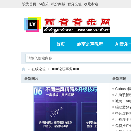
设为首页
AI音乐
积分商城
积分充值
收藏本站
首页
岭南之声教程
AI音乐
AI歌曲转版权歌曲实操教程
积分
»
在线论坛
›
〓〓论坛事务〓〓
相册
分享
记录
丽
最新图片
最新主题
音
Cubas
音
AI助手新玩
诚聘：AI
乐
唱歌爱好者
网
抖音虚拟
小程序图
免费推广你