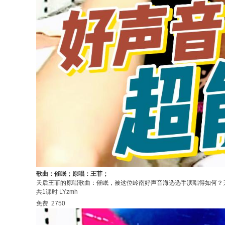
歌曲：催眠；原唱：王菲；
天后王菲的原唱歌曲：催眠，被这位岭南好声音海选选手演唱得如何？
共1课时
LYzmh
免费
2750