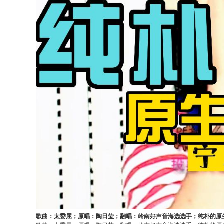
歌曲：太委屈；原唱：陶日莹；翻唱：岭南好声音海选选手；纯朴的原