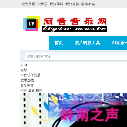
设为首页
AI音乐
积分商城
积分充值
收藏本站
首页
图片转换工具
AI音乐
AI歌曲转版权歌曲实操教程
积分
方向：
全部
相册
分享
记录
AI音乐作品展
歌手选拔
音乐制作
推荐
最新
最热