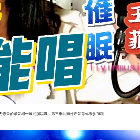
无修音的录音棚一遍过演唱哦，第三季岭南好声音等你来参加哦