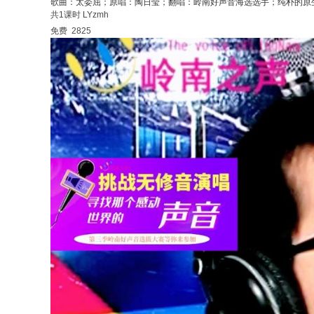
歌曲：太委屈；原唱：陶日莹；翻唱：岭南好声音海选选手；纯朴的原
共1课时
LYzmh
免费
2825