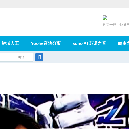
只需一扫，快速
一键转人工
Yoohe音轨分离
suno AI 苏诺之音
岭南
充值
帖子
在线论坛
群组
导读
家园
广播
搜
索