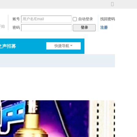
切
换
账号
自动登录
找回密码
到
宽
开始
密码
注册
登录
版
之声招募
快捷导航
排行榜
淘帖
日志