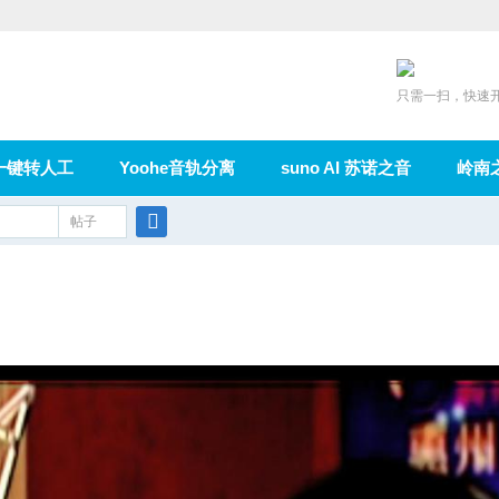
只需一扫，快速
一键转人工
Yoohe音轨分离
suno AI 苏诺之音
岭南
充值
帖子
在线论坛
群组
导读
家园
广播
搜
索