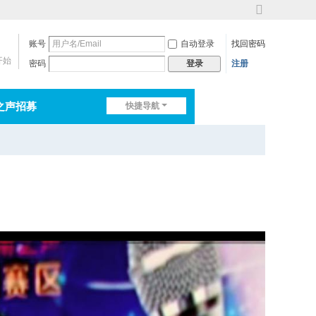
切
换
账号
自动登录
找回密码
到
宽
开始
密码
注册
登录
版
之声招募
快捷导航
排行榜
淘帖
日志