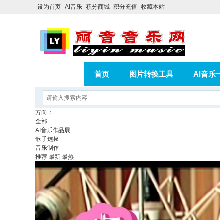
设为首页
AI音乐
积分商城
积分充值
收藏本站
首页
图片转换工具
AI音乐
AI歌曲转版权歌曲实操教程
积分
方向：
全部
相册
分享
记录
AI音乐作品展
歌手选拔
音乐制作
推荐
最新
最热