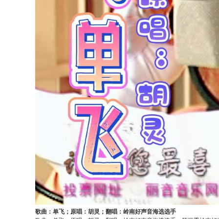
歌曲：单飞；原唱：胡灵；翻唱：岭南好声音海选选手