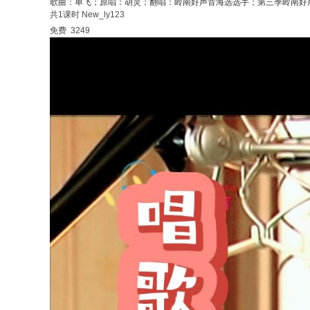
歌曲：单飞；原唱：胡灵；翻唱：岭南好声音海选选手；第三季岭南好
共1课时
New_ly123
免费
3249