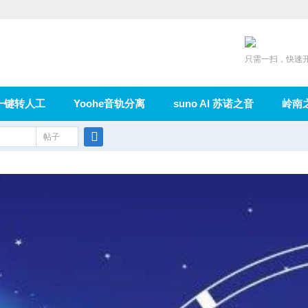
只需一扫，快速
一键转人工
Yoohe音轨分离
suno AI 苏诺之音
岭南
充值
帖子
在线论坛
群组
导读
家园
广播
搜
索