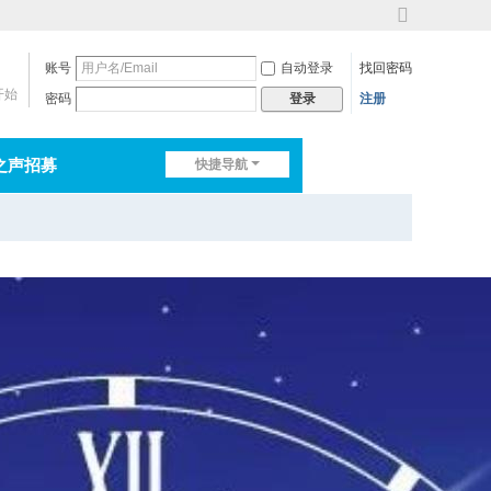
切
换
账号
自动登录
找回密码
到
宽
开始
密码
注册
登录
版
之声招募
快捷导航
排行榜
淘帖
日志