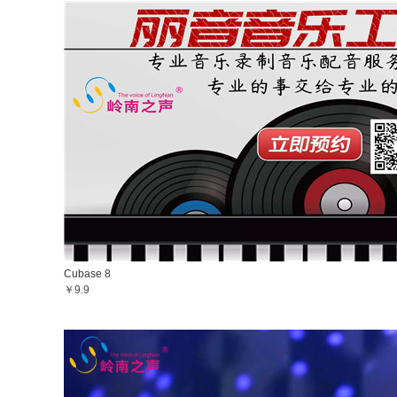
Cubase 8
￥9.9