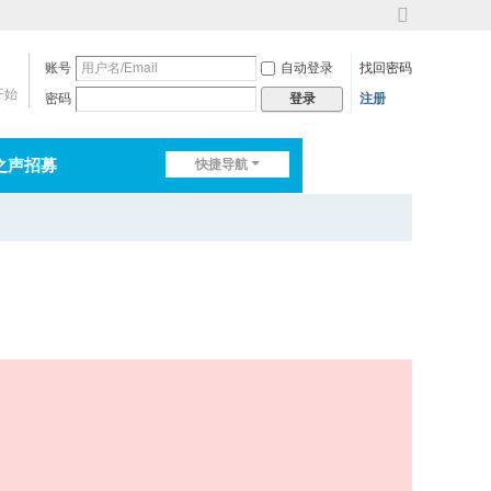
切
换
账号
自动登录
找回密码
到
宽
开始
密码
注册
登录
版
之声招募
快捷导航
排行榜
淘帖
日志