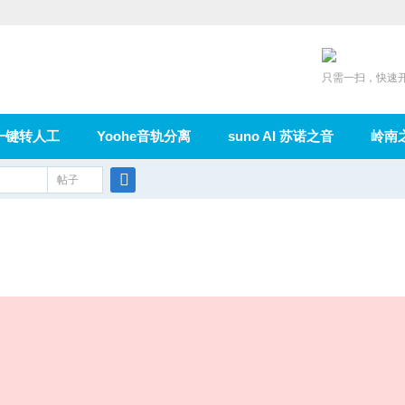
只需一扫，快速
一键转人工
Yoohe音轨分离
suno AI 苏诺之音
岭南
充值
帖子
在线论坛
群组
导读
家园
广播
搜
索