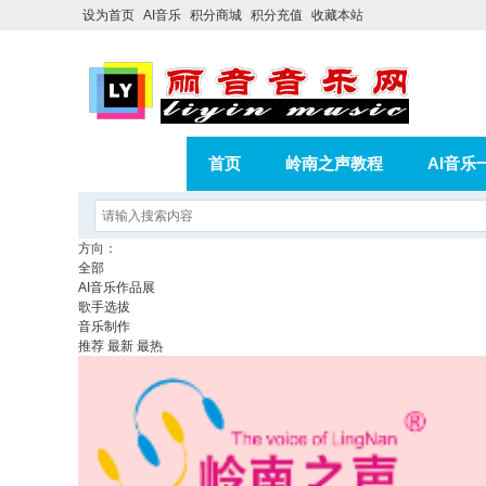
设为首页
AI音乐
积分商城
积分充值
收藏本站
首页
岭南之声教程
AI音乐
AI歌曲转版权歌曲实操教程
积分
方向：
全部
相册
分享
记录
AI音乐作品展
歌手选拔
音乐制作
推荐
最新
最热