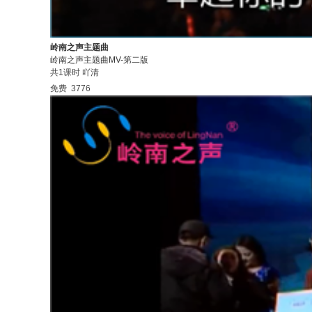
岭南之声主题曲
岭南之声主题曲MV-第二版
共1课时
吖清
免费
3776