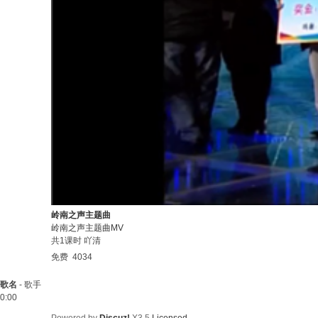
岭南之声主题曲
岭南之声主题曲MV
共1课时
吖清
免费
4034
歌名
-
歌手
0:00