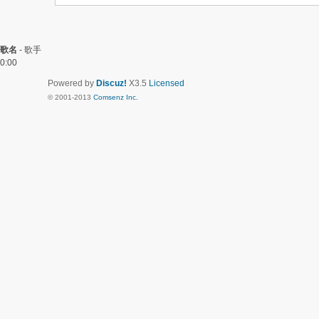
歌名
-
歌手
0:00
Powered by
Discuz!
X3.5
Licensed
© 2001-2013
Comsenz Inc.