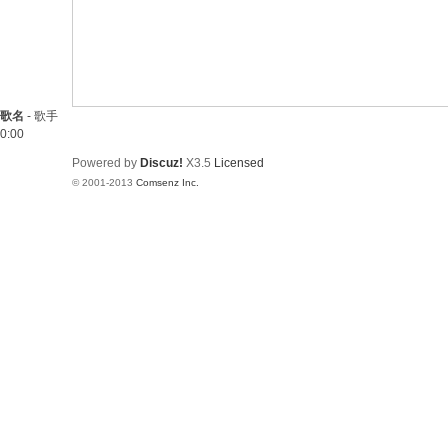
歌名
-
歌手
0:00
Powered by
Discuz!
X3.5
Licensed
© 2001-2013
Comsenz Inc.