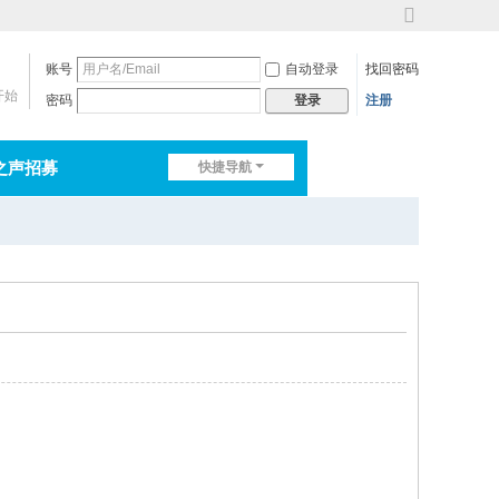
切
换
账号
自动登录
找回密码
到
宽
开始
密码
注册
登录
版
之声招募
快捷导航
排行榜
淘帖
日志