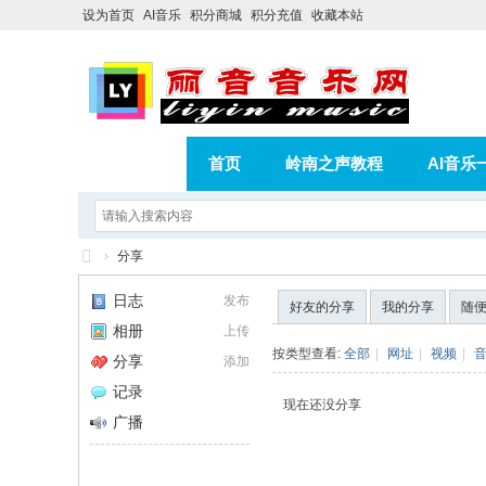
设为首页
AI音乐
积分商城
积分充值
收藏本站
首页
岭南之声教程
AI音乐
AI歌曲转版权歌曲实操教程
积分
›
分享
相册
分享
记录
丽
日志
发布
好友的分享
我的分享
随
音
相册
上传
音
按类型查看:
全部
|
网址
|
视频
|
分享
添加
乐
记录
现在还没分享
网
广播