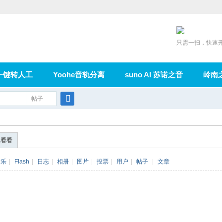
只需一扫，快速
一键转人工
Yoohe音轨分离
suno AI 苏诺之音
岭南
充值
帖子
在线论坛
群组
导读
家园
广播
搜
索
便看看
音乐
|
Flash
|
日志
|
相册
|
图片
|
投票
|
用户
|
帖子
|
文章