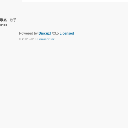
歌名
-
歌手
0:00
Powered by
Discuz!
X3.5
Licensed
© 2001-2013
Comsenz Inc.