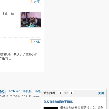
分享
演唱汇 演
分享
然的机遇，我认识了群主小张
 ...
|
Archiver
|
手机版
|
小黑屋
|
丽音音乐网
(
粤ICP备18151349号
)
站长推荐
3
/3
关闭
GMT+8, 2026-8-8 10:39
, Processed in 0.057326 second(s), 15 queries , Gzip On.
版权歌曲演唱歌手招募
报名参加合格者将获得： 1、原创