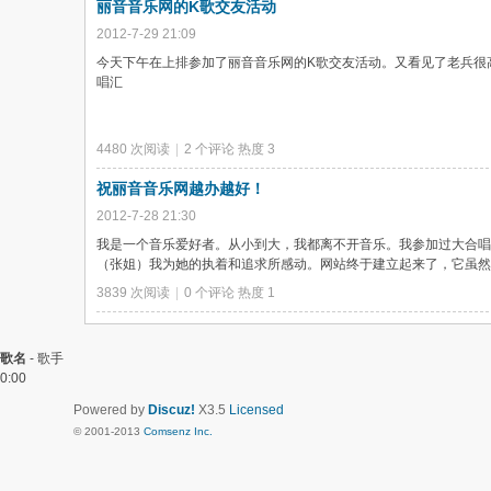
丽音音乐网的K歌交友活动
2012-7-29 21:09
今天下午在上排参加了丽音音乐网的K歌交友活动。又看见了老兵很
唱汇
4480 次阅读
|
2
个评论
热度
3
祝丽音音乐网越办越好！
2012-7-28 21:30
我是一个音乐爱好者。从小到大，我都离不开音乐。我参加过大合唱
（张姐）我为她的执着和追求所感动。网站终于建立起来了，它虽然还
3839 次阅读
|
0
个评论
热度
1
歌名
-
歌手
0:00
Powered by
Discuz!
X3.5
Licensed
© 2001-2013
Comsenz Inc.