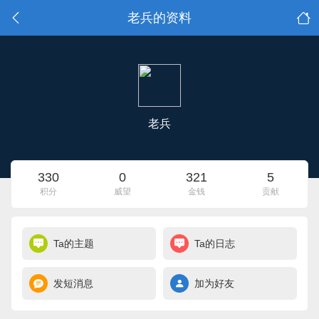
老兵的资料
老兵
330
0
321
5
积分
威望
金钱
贡献
Ta的主题
Ta的日志
发短消息
加为好友