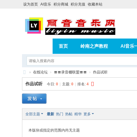
设为首页
AI音乐
积分商城
积分充值
收藏本站
首页
岭南之声教程
AI音乐
AI歌曲转版权歌曲实操教程
积分
»
在线论坛
›
〓〓录音棚联盟〓〓
›
作品试听
相册
分享
记录
丽
作品试听
今日:
0
|
主题:
0
|
排名:
4
音
音
乐
全部主题
最新
热门
热帖
精华
更多
网
本版块或指定的范围内尚无主题