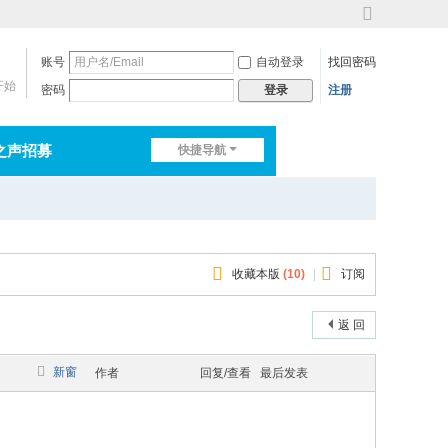
切
换
账号
自动登录
找回密码
到
宽
开始
密码
注册
登录
版
之声招募
快捷导航
排行榜
淘帖
日志
收藏本版
(
10
)
|
订阅
返 回
新窗
作者
回复/查看
最后发表