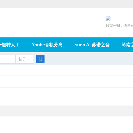
只需一扫，快速
一键转人工
Yoohe音轨分离
suno AI 苏诺之音
岭南
充值
帖子
在线论坛
群组
导读
家园
广播
搜
索