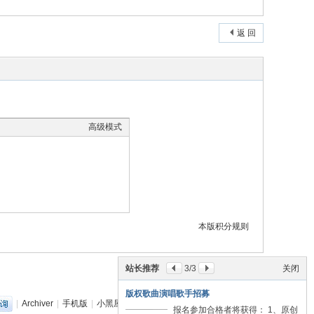
返 回
高级模式
本版积分规则
站长推荐
3
/3
关闭
版权歌曲演唱歌手招募
|
Archiver
|
手机版
|
小黑屋
|
丽音音乐网
(
粤ICP备18151349号
)
报名参加合格者将获得： 1、原创