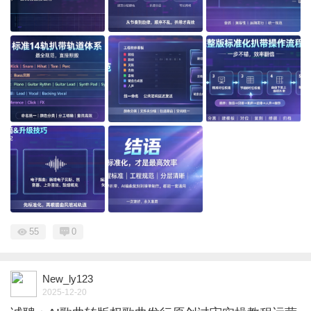
55
0
New_ly123
2025-12-20