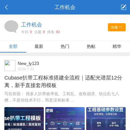
工作机会
工作机会
收藏
+7
今日:
0
主题:
9
排名:
92
全部
最新
热门
热帖
精华
New_ly123
2026-7-31
Cubase扒带工程标准搭建全流程｜适配光谱层12分
离，新手直接套用模板
写在前面： 很多人扒带效率低、工程乱、改歌崩溃、轨位乱七八
糟，不是你技术不行，而是没有标准 ...