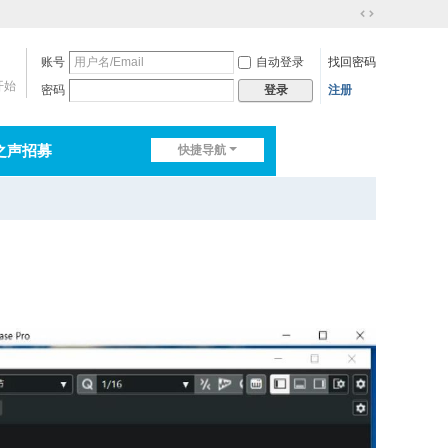
切
换
账号
自动登录
找回密码
到
宽
开始
密码
注册
登录
版
之声招募
快捷导航
排行榜
淘帖
日志