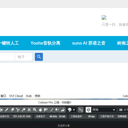
只需一扫，快速
一键转人工
Yoohe音轨分离
suno AI 苏诺之音
岭南
充值
帖子
在线论坛
群组
导读
家园
广播
搜
索