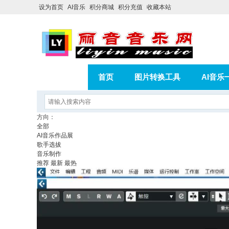
设为首页
AI音乐
积分商城
积分充值
收藏本站
首页
图片转换工具
AI音乐
AI歌曲转版权歌曲实操教程
积分
方向：
全部
相册
分享
记录
AI音乐作品展
歌手选拔
音乐制作
推荐
最新
最热