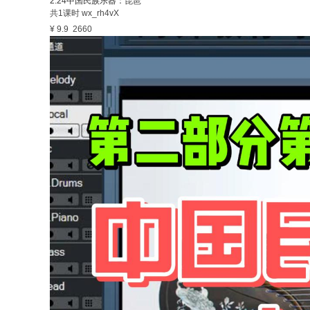
2.24中国民族乐器：琵琶
共1课时
wx_rh4vX
¥ 9.9
2660