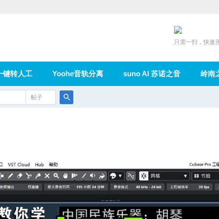
只需一扫，快速
一键转人工
Yoohe音轨分离
suno AI 苏诺之音
岭南
充值
帖子
在线论坛
群组
导读
家园
广播
搜
索