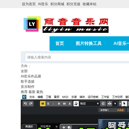
设为首页
AI音乐
积分商城
积分充值
收藏本站
首页
图片转换工具
AI音乐
AI歌曲转版权歌曲实操教程
积分
方向：
全部
相册
分享
记录
AI音乐作品展
歌手选拔
音乐制作
推荐
最新
最热