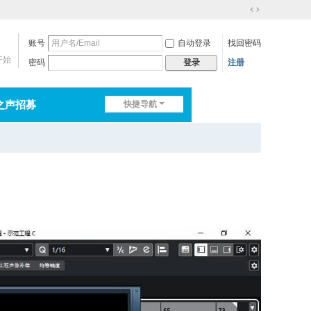
切
换
账号
自动登录
找回密码
到
宽
开始
密码
注册
登录
版
之声招募
快捷导航
排行榜
淘帖
日志