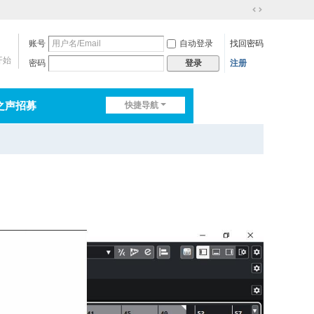
切
换
账号
自动登录
找回密码
到
宽
开始
密码
注册
登录
版
之声招募
快捷导航
排行榜
淘帖
日志