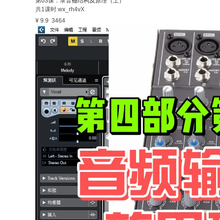
第03课：录音棚结构及原理（上）
共1课时
wx_rh4vX
¥ 9.9
3464