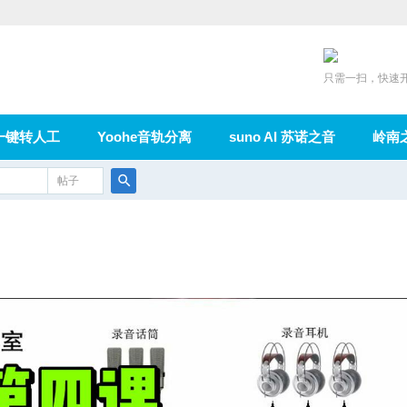
只需一扫，快速
一键转人工
Yoohe音轨分离
suno AI 苏诺之音
岭南
充值
帖子
在线论坛
群组
导读
家园
广播
搜
索