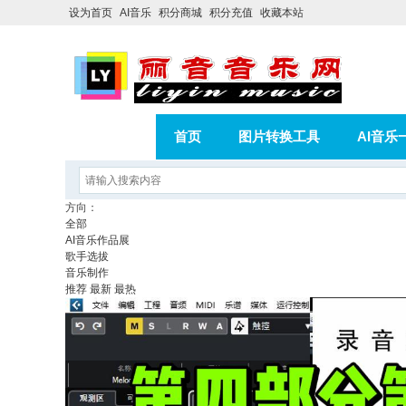
设为首页
AI音乐
积分商城
积分充值
收藏本站
首页
图片转换工具
AI音乐
AI歌曲转版权歌曲实操教程
积分
方向：
全部
相册
分享
记录
AI音乐作品展
歌手选拔
音乐制作
推荐
最新
最热