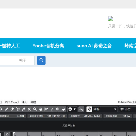
只需一扫，快速
一键转人工
Yoohe音轨分离
suno AI 苏诺之音
岭南
充值
帖子
在线论坛
群组
导读
家园
广播
搜
索