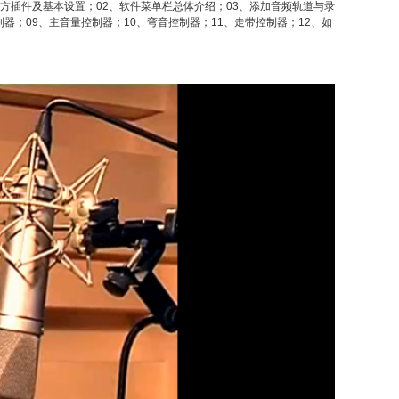
第三方插件及基本设置；02、软件菜单栏总体介绍；03、添加音频轨道与录
器；09、主音量控制器；10、弯音控制器；11、走带控制器；12、如