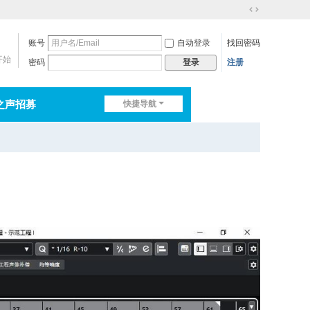
切
换
账号
自动登录
找回密码
到
宽
开始
密码
注册
登录
版
之声招募
快捷导航
排行榜
淘帖
日志