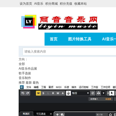
设为首页
AI音乐
积分商城
积分充值
收藏本站
首页
图片转换工具
AI音乐
AI歌曲转版权歌曲实操教程
积分
方向：
全部
相册
分享
记录
AI音乐作品展
歌手选拔
音乐制作
推荐
最新
最热