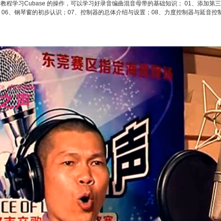
套教程学习Cubase 的操作，可以学习好录音编曲混音母带的基础知识； 01、添加
 06、钢琴窗的初步认识；07、控制器的总体介绍与设置；08、力度控制器与延音控制