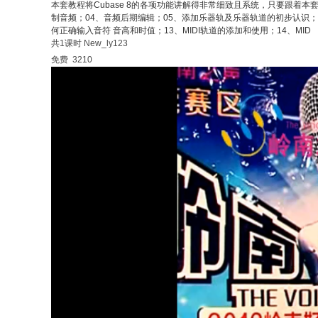
本套教程将Cubase 8的各项功能讲解得非常细致且系统，只要跟着本
制音频；04、音频后期编辑；05、添加乐器轨及乐器轨道的初步认识；
何正确输入音符 音高和时值；13、MIDI轨道的添加和使用；14、MID
共1课时
New_ly123
免费
3210