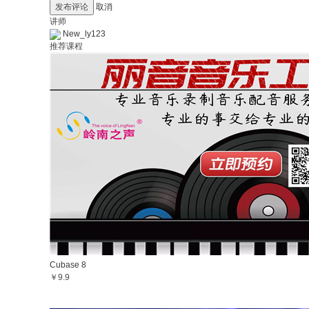
发布评论
取消
讲师
New_ly123
推荐课程
Cubase 8
￥9.9