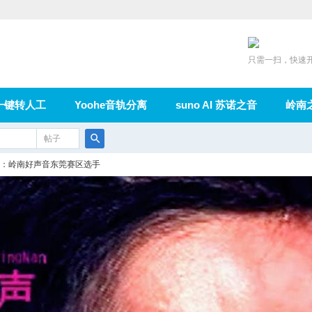
只需一扫，快速
一键转人工
Yoohe音轨分离
suno AI 苏诺之音
岭南
充值
帖子
在线论坛
群组
导读
家园
广播
搜
：岭南好声音东莞赛区选手
索