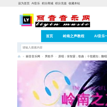
设为首页
AI音乐
积分商城
积分充值
收藏本站
首页
岭南之声教程
AI音乐
AI歌曲转版权歌曲实操教程
积分
»
丽音音乐网
›
男歌手
›
原唱：张智霖；歌曲：十指紧扣；翻唱
相册
分享
记录