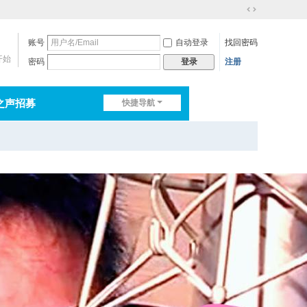
切
换
账号
自动登录
找回密码
到
宽
开始
密码
注册
登录
版
之声招募
快捷导航
排行榜
淘帖
日志