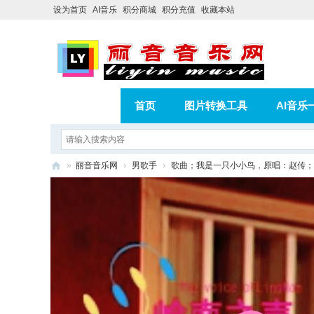
设为首页
AI音乐
积分商城
积分充值
收藏本站
首页
图片转换工具
AI音乐
AI歌曲转版权歌曲实操教程
积分
»
丽音音乐网
›
男歌手
›
歌曲；我是一只小小鸟，原唱：赵传；
相册
分享
记录