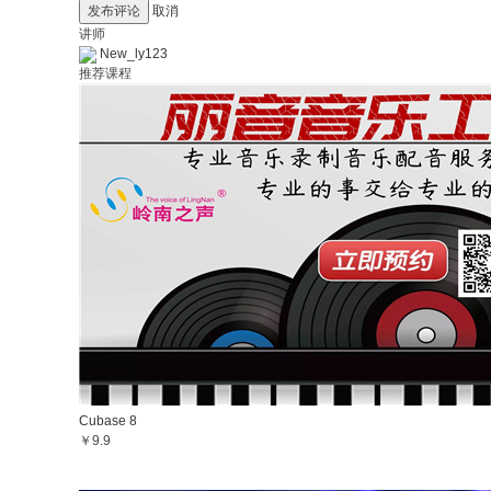
发布评论
取消
讲师
New_ly123
推荐课程
Cubase 8
￥9.9