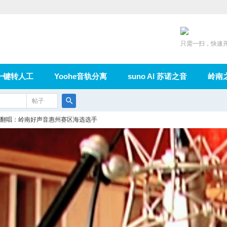
只需一扫，快速
一键转人工
Yoohe音轨分离
suno AI 苏诺之音
岭南
充值
帖子
在线论坛
群组
导读
家园
广播
搜
翻唱：岭南好声音惠州赛区海选选手
索