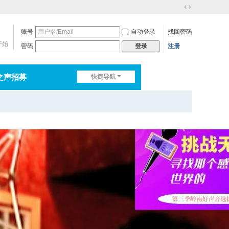
切
换
账号
自动登录
找回密码
到
宽
开始
密码
注册
登录
版
之声招募
快捷导航
排行榜
淘帖
日志