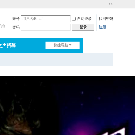
切
换
账号
自动登录
找回密码
到
宽
开始
密码
注册
登录
版
之声招募
快捷导航
排行榜
淘帖
日志