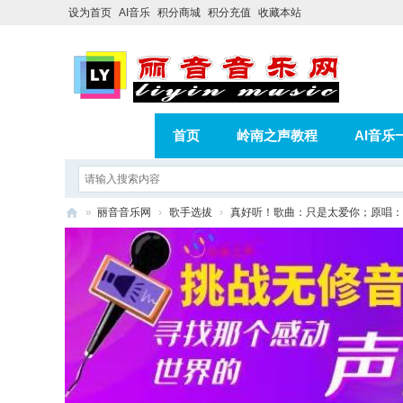
设为首页
AI音乐
积分商城
积分充值
收藏本站
首页
岭南之声教程
AI音乐
AI歌曲转版权歌曲实操教程
积分
»
丽音音乐网
›
歌手选拔
›
真好听！歌曲：只是太爱你；原唱：
相册
分享
记录