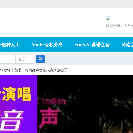
只需一扫，快速
一键转人工
Yoohe音轨分离
suno AI 苏诺之音
岭南
充值
帖子
在线论坛
群组
导读
家园
广播
搜
张敬轩；翻唱：岭南好声音选拔赛海选选手
索