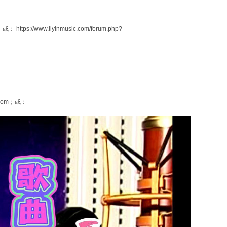
w.liyinmusic.com/forum.php?
om；或：