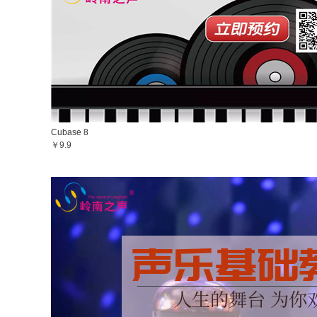
Cubase 8
￥9.9