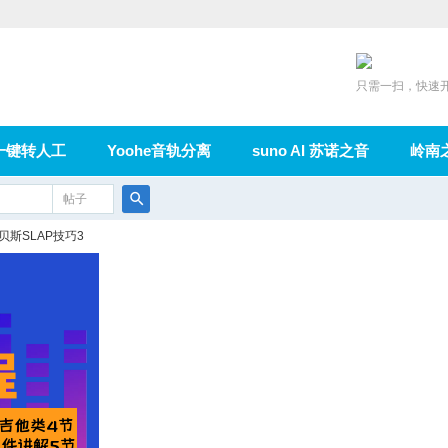
只需一扫，快速
一键转人工
Yoohe音轨分离
suno AI 苏诺之音
岭南
充值
帖子
在线论坛
群组
导读
家园
广播
搜
贝斯SLAP技巧3
索