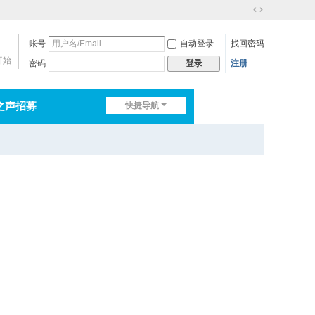
切
换
账号
自动登录
找回密码
到
宽
开始
密码
注册
登录
版
之声招募
快捷导航
排行榜
淘帖
日志