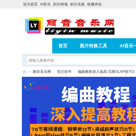
设为首页
AI音乐
积分商城
积分充值
收藏本站
首页
图片转换工具
AI音乐
AI歌曲转版权歌曲实操教程
积分
»
丽音音乐网
›
宿主软件
›
编曲教程深入搞高-贝斯SLAP技巧3-
相册
分享
记录