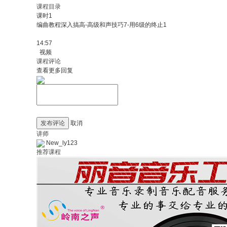
课程目录
课时1
编曲教程深入搞高-高级和声技巧7-用6级的终止1
14:57
视频
课程评论
查看更多回复
发布评论
取消
讲师
New_ly123
推荐课程