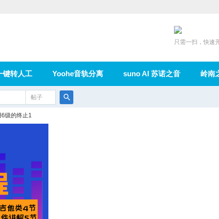
只需一扫，快速
一键转人工
Yoohe音轨分离
suno AI 苏诺之音
岭南
充值
帖子
在线论坛
群组
导读
家园
广播
搜
用6级的终止1
索