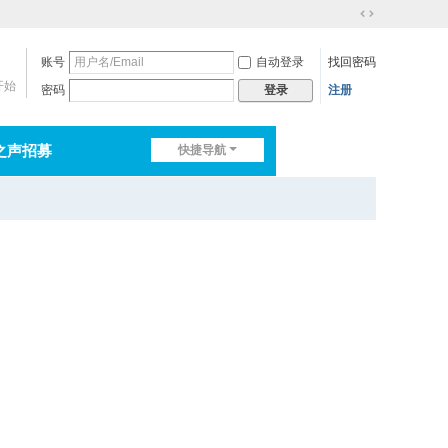
切
换
账号
自动登录
找回密码
到
宽
开始
密码
注册
登录
版
之声招募
快捷导航
排行榜
淘帖
日志