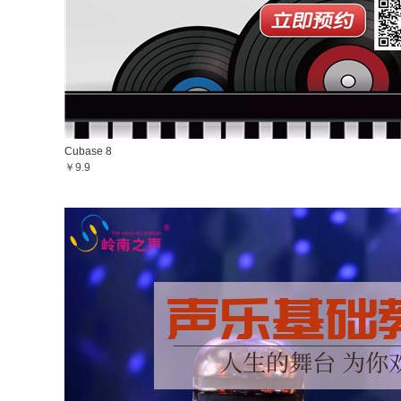
Cubase 8
￥9.9