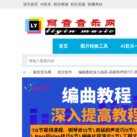
设为首页
AI音乐
积分商城
积分充值
收藏本站
首页
图片转换工具
AI音乐
AI歌曲转版权歌曲实操教程
积分
»
丽音音乐网
›
宿主软件
›
编曲教程深入搞高-高级和声技巧7-
相册
分享
记录