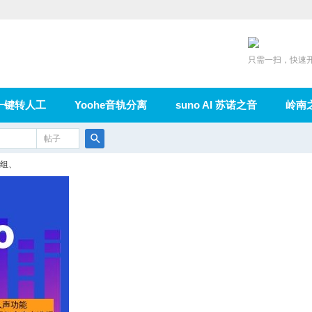
只需一扫，快速
一键转人工
Yoohe音轨分离
suno AI 苏诺之音
岭南
充值
帖子
在线论坛
群组
导读
家园
广播
搜
组、
索