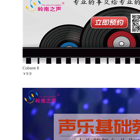
Cubase 8
￥9.9