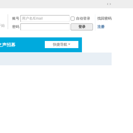
切
换
账号
自动登录
找回密码
到
宽
开始
密码
注册
登录
版
之声招募
快捷导航
排行榜
淘帖
日志