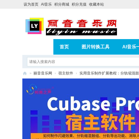
设为首页
AI音乐
积分商城
积分充值
收藏本站
首页
图片转换工具
AI音乐
AI歌曲转版权歌曲实操教程
积分
»
丽音音乐网
›
宿主软件
›
实用音乐制作扩展教程：分轨缩混鼓
相册
分享
记录