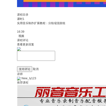
课程目录
课时1
实用音乐制作扩展教程：分轨缩混鼓组
16:39
视频
课程评论
查看更多回复
发布评论
取消
讲师
New_ly123
推荐课程