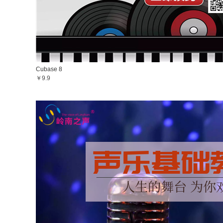
Cubase 8
￥9.9