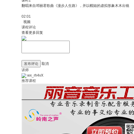
课时1
翻唱来自邓丽君歌曲《漫步人生路》，并以帽姐的虚拟形象木木出镜
02:01
视频
课程评论
查看更多回复
发布评论
取消
讲师
wx_rh4vX
推荐课程