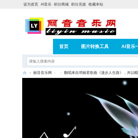
设为首页
AI音乐
积分商城
积分充值
收藏本站
首页
图片转换工具
AI音乐
AI歌曲转版权歌曲实操教程
积分
»
丽音音乐网
›
›
翻唱来自邓丽君歌曲《漫步人生路》，并以帽
相册
分享
记录