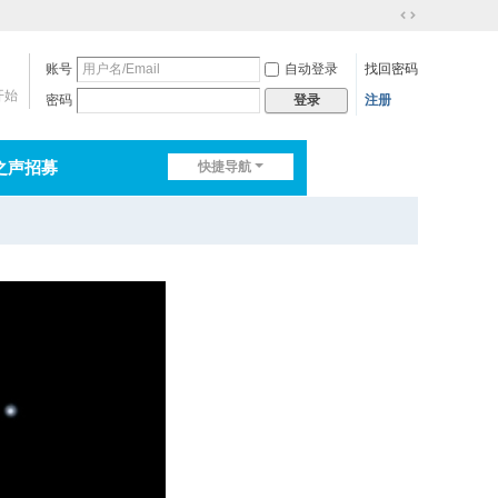
切
换
账号
自动登录
找回密码
到
宽
开始
密码
注册
登录
版
之声招募
快捷导航
排行榜
淘帖
日志