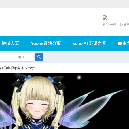
只需一扫，快速
一键转人工
Yoohe音轨分离
suno AI 苏诺之音
岭南
充值
帖子
在线论坛
群组
导读
家园
广播
搜
姐的虚拟形象木木出镜，
索