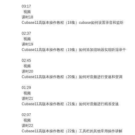
03:17
视频
课时18
Cubase11高版本操作教程（18集）cubase如何设置录音和监听
02:37
视频
课时19
Cubase11高版本操作教程（19集）如何添加混响器实现听湿录干
02:45
视频
课时20
Cubase11高版本操作教程（20集）如何对音频进行变速和变调
01:29
视频
课时21
Cubase11高版本操作教程（21集）如何对音频进行精准变速
02:07
视频
课时22
Cubase11高版本操作教程（22集）工具栏的其他常用操作讲解