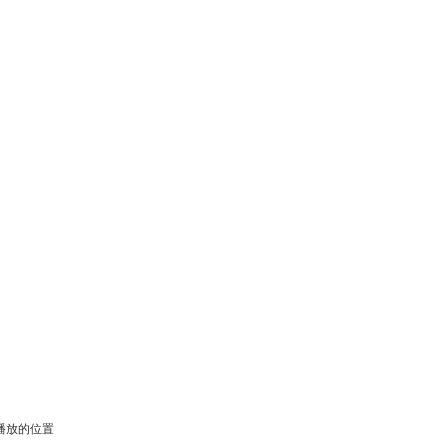
始播放的位置