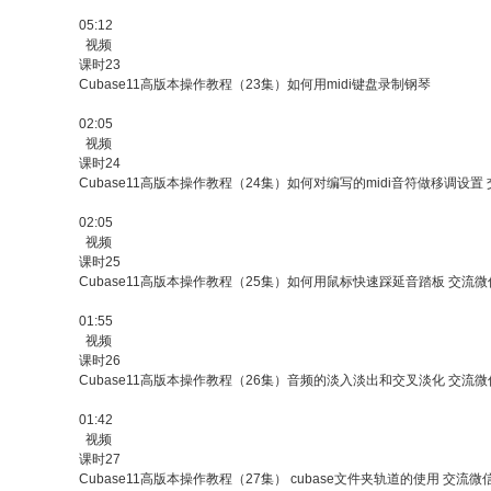
05:12
视频
课时23
Cubase11高版本操作教程（23集）如何用midi键盘录制钢琴
02:05
视频
课时24
Cubase11高版本操作教程（24集）如何对编写的midi音符做移调设置 交流微
02:05
视频
课时25
Cubase11高版本操作教程（25集）如何用鼠标快速踩延音踏板 交流微信号：l
01:55
视频
课时26
Cubase11高版本操作教程（26集）音频的淡入淡出和交叉淡化 交流微信号：l
01:42
视频
课时27
Cubase11高版本操作教程（27集） cubase文件夹轨道的使用 交流微信号：l