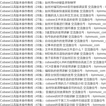
Cubase11高版本操作教程（23集）如何用midi键盘录制钢琴
Cubase11高版本操作教程（24集）如何对编写的midi音符做移调设置 交流微信号：liyin
Cubase11高版本操作教程（25集）如何用鼠标快速踩延音踏板 交流微信号：liyinmusi
Cubase11高版本操作教程（26集）音频的淡入淡出和交叉淡化 交流微信号：liyinmusi
Cubase11高版本操作教程（27集） cubase文件夹轨道的使用 交流微信号：liyinmusi
Cubase11高版本操作教程（28集）如何对音频进行测速 交流微信号：liyinmusic_co
Cubase11高版本操作教程（29集）如何对音频进行循环播放 交流微信号：liyinmusic
Cubase11高版本操作教程（30集）3速度轨的使用讲解 交流微信号：liyinmusic_co
Cubase11高版本操作教程（31集）拍号轨的使用讲解 交流微信号：liyinmusic_com
Cubase11高版本操作教程（32集）自动化操作的使用讲解 交流微信号：liyinmusic_
Cubase11高版本操作教程（33集）记事本的使用 交流微信号：liyinmusic_com
Cubase11高版本操作教程（34集）文件夹里面的bak文件是什么？ 交流微信号：liyinm
Cubase11高版本操作教程（35集）MIDI轨和乐器轨的操作讲解 交流微信号：liyinmus
Cubase11高版本操作教程（36集）推子前和推子后如何区别 交流微信号：liyinmusic
Cubase11高版本操作教程（37集）cubase的Q-LINK功能帮助你高效工作 交流微信号：li
Cubase11高版本操作教程（38集）VCA音量推子的使用讲解 交流微信号：liyinmusic
Cubase11高版本操作教程（39集）编组轨的使用讲解 交流微信号：liyinmusic_com
Cubase11高版本操作教程（40集）调音台快照功能的使用 交流微信号：liyinmusic_
Cubase11高版本操作教程（41集）cubase自带修音器的使用讲解 交流微信号：liyinmu
Cubase11高版本操作教程（42集） cubase常用的几个控制器介绍 交流微信号：liyinm
Cubase11高版本操作教程（43集） 如何快速调整编曲音符的动态 交流微信号：liyinmu
Cubase11高版本操作教程（44集） 音频的反转效果制作 交流微信号：liyinmusic_c
Cubase11高版本操作教程（45集） cubase的对齐功能讲解 交流微信号：liyinmusic
Cubase11高版本操作教程（46集） cubase对于第三方vst插件扫描设置 交流微信号：liy
Cubase11高版本操作教程（47集） cubase的音频渲染功能 交流微信号：liyinmusic