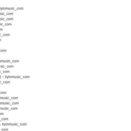
music_com
c_com
c_com
c_com
m
_com
m
com
usic_com
ic_com
_com
yinmusic_com
_com
com
sic_com
usic_com
sic_com
om
_com
inmusic_com
_com