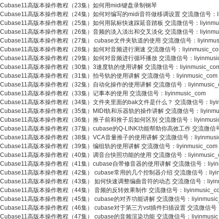
Cubase11高版本操作教程（23集）如何用midi键盘录制钢琴
Cubase11高版本操作教程（24集）如何对编写的midi音符做移调设置 交流微信号：liyin
Cubase11高版本操作教程（25集）如何用鼠标快速踩延音踏板 交流微信号：liyinmusi
Cubase11高版本操作教程（26集）音频的淡入淡出和交叉淡化 交流微信号：liyinmusi
Cubase11高版本操作教程（27集） cubase文件夹轨道的使用 交流微信号：liyinmusi
Cubase11高版本操作教程（28集）如何对音频进行测速 交流微信号：liyinmusic_co
Cubase11高版本操作教程（29集）如何对音频进行循环播放 交流微信号：liyinmusic
Cubase11高版本操作教程（30集）3速度轨的使用讲解 交流微信号：liyinmusic_co
Cubase11高版本操作教程（31集）拍号轨的使用讲解 交流微信号：liyinmusic_com
Cubase11高版本操作教程（32集）自动化操作的使用讲解 交流微信号：liyinmusic_
Cubase11高版本操作教程（33集）记事本的使用 交流微信号：liyinmusic_com
Cubase11高版本操作教程（34集）文件夹里面的bak文件是什么？ 交流微信号：liyinm
Cubase11高版本操作教程（35集）MIDI轨和乐器轨的操作讲解 交流微信号：liyinmus
Cubase11高版本操作教程（36集）推子前和推子后如何区别 交流微信号：liyinmusic
Cubase11高版本操作教程（37集）cubase的Q-LINK功能帮助你高效工作 交流微信号：li
Cubase11高版本操作教程（38集）VCA音量推子的使用讲解 交流微信号：liyinmusic
Cubase11高版本操作教程（39集）编组轨的使用讲解 交流微信号：liyinmusic_com
Cubase11高版本操作教程（40集）调音台快照功能的使用 交流微信号：liyinmusic_
Cubase11高版本操作教程（41集）cubase自带修音器的使用讲解 交流微信号：liyinmu
Cubase11高版本操作教程（42集） cubase常用的几个控制器介绍 交流微信号：liyinm
Cubase11高版本操作教程（43集） 如何快速调整编曲音符的动态 交流微信号：liyinmu
Cubase11高版本操作教程（44集） 音频的反转效果制作 交流微信号：liyinmusic_c
Cubase11高版本操作教程（45集） cubase的对齐功能讲解 交流微信号：liyinmusic
Cubase11高版本操作教程（46集） cubase对于第三方vst插件扫描设置 交流微信号：liy
Cubase11高版本操作教程（47集） cubase的音频渲染功能 交流微信号：liyinmusic