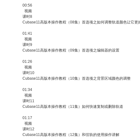
00:56
视频
课时8
Cubase11高版本操作教程（08集）首选项之如何调整轨道颜色让它更
01:41
视频
课时9
Cubase11高版本操作教程（09集）首选项之编辑器的设置
01:26
视频
课时10
Cubase11高版本操作教程（10集）首选项之背景区域颜色的调整
01:34
视频
课时11
Cubase11高版本操作教程（11集）如何快速复制或删除轨道
01:17
视频
课时12
Cubase11高版本操作教程（12集）和弦轨的使用操作讲解