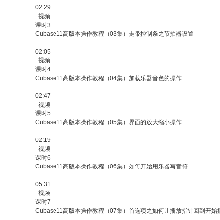
02:29
视频
课时3
Cubase11高版本操作教程（03集）走带控制条之节拍器设置
02:05
视频
课时4
Cubase11高版本操作教程（04集）加载乐器音色的操作
02:47
视频
课时5
Cubase11高版本操作教程（05集）界面的放大缩小操作
02:19
视频
课时6
Cubase11高版本操作教程（06集）如何开始用乐器写音符
05:31
视频
课时7
Cubase11高版本操作教程（07集）首选项之如何让播放指针回到开