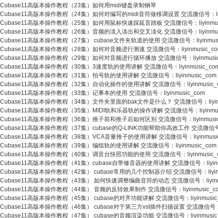
Cubase11高版本操作教程（23集）如何用midi键盘录制钢琴
Cubase11高版本操作教程（24集）如何对编写的midi音符做移调设置 交流微信号：liyin
Cubase11高版本操作教程（25集）如何用鼠标快速踩延音踏板 交流微信号：liyinmusi
Cubase11高版本操作教程（26集）音频的淡入淡出和交叉淡化 交流微信号：liyinmusi
Cubase11高版本操作教程（27集） cubase文件夹轨道的使用 交流微信号：liyinmusi
Cubase11高版本操作教程（28集）如何对音频进行测速 交流微信号：liyinmusic_co
Cubase11高版本操作教程（29集）如何对音频进行循环播放 交流微信号：liyinmusic
Cubase11高版本操作教程（30集）3速度轨的使用讲解 交流微信号：liyinmusic_co
Cubase11高版本操作教程（31集）拍号轨的使用讲解 交流微信号：liyinmusic_com
Cubase11高版本操作教程（32集）自动化操作的使用讲解 交流微信号：liyinmusic_
Cubase11高版本操作教程（33集）记事本的使用 交流微信号：liyinmusic_com
Cubase11高版本操作教程（34集）文件夹里面的bak文件是什么？ 交流微信号：liyinm
Cubase11高版本操作教程（35集）MIDI轨和乐器轨的操作讲解 交流微信号：liyinmus
Cubase11高版本操作教程（36集）推子前和推子后如何区别 交流微信号：liyinmusic
Cubase11高版本操作教程（37集）cubase的Q-LINK功能帮助你高效工作 交流微信号：li
Cubase11高版本操作教程（38集）VCA音量推子的使用讲解 交流微信号：liyinmusic
Cubase11高版本操作教程（39集）编组轨的使用讲解 交流微信号：liyinmusic_com
Cubase11高版本操作教程（40集）调音台快照功能的使用 交流微信号：liyinmusic_
Cubase11高版本操作教程（41集）cubase自带修音器的使用讲解 交流微信号：liyinmu
Cubase11高版本操作教程（42集） cubase常用的几个控制器介绍 交流微信号：liyinm
Cubase11高版本操作教程（43集） 如何快速调整编曲音符的动态 交流微信号：liyinmu
Cubase11高版本操作教程（44集） 音频的反转效果制作 交流微信号：liyinmusic_c
Cubase11高版本操作教程（45集） cubase的对齐功能讲解 交流微信号：liyinmusic
Cubase11高版本操作教程（46集） cubase对于第三方vst插件扫描设置 交流微信号：liy
Cubase11高版本操作教程（47集） cubase的音频渲染功能 交流微信号：liyinmusic