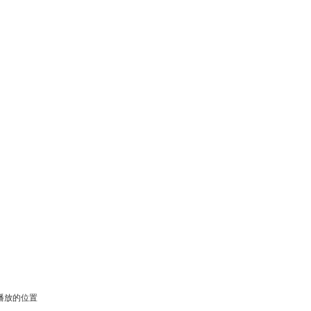
始播放的位置