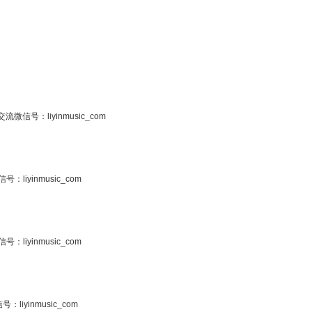
信号：liyinmusic_com
iyinmusic_com
iyinmusic_com
iyinmusic_com