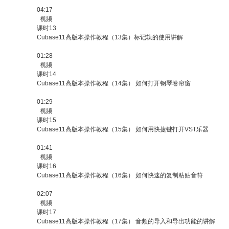
04:17
视频
课时13
Cubase11高版本操作教程（13集）标记轨的使用讲解
01:28
视频
课时14
Cubase11高版本操作教程（14集） 如何打开钢琴卷帘窗
01:29
视频
课时15
Cubase11高版本操作教程（15集） 如何用快捷键打开VST乐器
01:41
视频
课时16
Cubase11高版本操作教程（16集） 如何快速的复制粘贴音符
02:07
视频
课时17
Cubase11高版本操作教程（17集） 音频的导入和导出功能的讲解