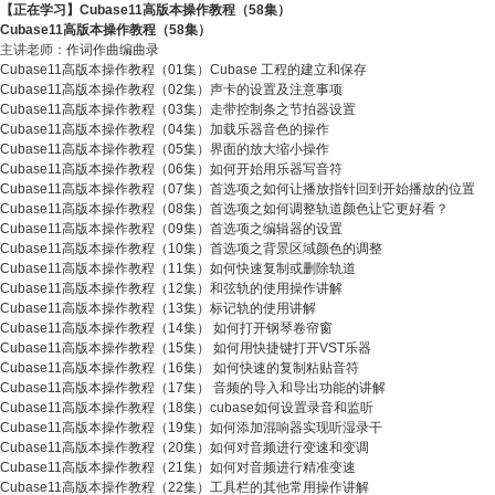
【正在学习】Cubase11高版本操作教程（58集）
Cubase11高版本操作教程（58集）
主讲老师：
作词作曲编曲录
Cubase11高版本操作教程（01集）Cubase 工程的建立和保存
Cubase11高版本操作教程（02集）声卡的设置及注意事项
Cubase11高版本操作教程（03集）走带控制条之节拍器设置
Cubase11高版本操作教程（04集）加载乐器音色的操作
Cubase11高版本操作教程（05集）界面的放大缩小操作
Cubase11高版本操作教程（06集）如何开始用乐器写音符
Cubase11高版本操作教程（07集）首选项之如何让播放指针回到开始播放的位置
Cubase11高版本操作教程（08集）首选项之如何调整轨道颜色让它更好看？
Cubase11高版本操作教程（09集）首选项之编辑器的设置
Cubase11高版本操作教程（10集）首选项之背景区域颜色的调整
Cubase11高版本操作教程（11集）如何快速复制或删除轨道
Cubase11高版本操作教程（12集）和弦轨的使用操作讲解
Cubase11高版本操作教程（13集）标记轨的使用讲解
Cubase11高版本操作教程（14集） 如何打开钢琴卷帘窗
Cubase11高版本操作教程（15集） 如何用快捷键打开VST乐器
Cubase11高版本操作教程（16集） 如何快速的复制粘贴音符
Cubase11高版本操作教程（17集） 音频的导入和导出功能的讲解
Cubase11高版本操作教程（18集）cubase如何设置录音和监听
Cubase11高版本操作教程（19集）如何添加混响器实现听湿录干
Cubase11高版本操作教程（20集）如何对音频进行变速和变调
Cubase11高版本操作教程（21集）如何对音频进行精准变速
Cubase11高版本操作教程（22集）工具栏的其他常用操作讲解