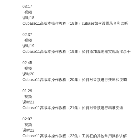
03:17
视频
课时18
Cubase11高版本操作教程（18集）cubase如何设置录音和监听
02:37
视频
课时19
Cubase11高版本操作教程（19集）如何添加混响器实现听湿录干
02:45
视频
课时20
Cubase11高版本操作教程（20集）如何对音频进行变速和变调
01:29
视频
课时21
Cubase11高版本操作教程（21集）如何对音频进行精准变速
02:07
视频
课时22
Cubase11高版本操作教程（22集）工具栏的其他常用操作讲解