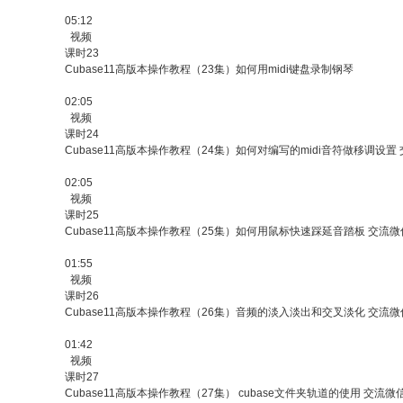
05:12
视频
课时23
Cubase11高版本操作教程（23集）如何用midi键盘录制钢琴
02:05
视频
课时24
Cubase11高版本操作教程（24集）如何对编写的midi音符做移调设置 交流微
02:05
视频
课时25
Cubase11高版本操作教程（25集）如何用鼠标快速踩延音踏板 交流微信号：l
01:55
视频
课时26
Cubase11高版本操作教程（26集）音频的淡入淡出和交叉淡化 交流微信号：l
01:42
视频
课时27
Cubase11高版本操作教程（27集） cubase文件夹轨道的使用 交流微信号：l