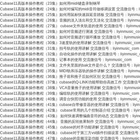
Cubase11高版本操作教程（23集）如何用midi键盘录制钢琴
Cubase11高版本操作教程（24集）如何对编写的midi音符做移调设置 交流微信号：liyin
Cubase11高版本操作教程（25集）如何用鼠标快速踩延音踏板 交流微信号：liyinmusi
Cubase11高版本操作教程（26集）音频的淡入淡出和交叉淡化 交流微信号：liyinmusi
Cubase11高版本操作教程（27集） cubase文件夹轨道的使用 交流微信号：liyinmusi
Cubase11高版本操作教程（28集）如何对音频进行测速 交流微信号：liyinmusic_co
Cubase11高版本操作教程（29集）如何对音频进行循环播放 交流微信号：liyinmusic
Cubase11高版本操作教程（30集）3速度轨的使用讲解 交流微信号：liyinmusic_co
Cubase11高版本操作教程（31集）拍号轨的使用讲解 交流微信号：liyinmusic_com
Cubase11高版本操作教程（32集）自动化操作的使用讲解 交流微信号：liyinmusic_
Cubase11高版本操作教程（33集）记事本的使用 交流微信号：liyinmusic_com
Cubase11高版本操作教程（34集）文件夹里面的bak文件是什么？ 交流微信号：liyinm
Cubase11高版本操作教程（35集）MIDI轨和乐器轨的操作讲解 交流微信号：liyinmus
Cubase11高版本操作教程（36集）推子前和推子后如何区别 交流微信号：liyinmusic
Cubase11高版本操作教程（37集）cubase的Q-LINK功能帮助你高效工作 交流微信号：li
Cubase11高版本操作教程（38集）VCA音量推子的使用讲解 交流微信号：liyinmusic
Cubase11高版本操作教程（39集）编组轨的使用讲解 交流微信号：liyinmusic_com
Cubase11高版本操作教程（40集）调音台快照功能的使用 交流微信号：liyinmusic_
Cubase11高版本操作教程（41集）cubase自带修音器的使用讲解 交流微信号：liyinmu
Cubase11高版本操作教程（42集） cubase常用的几个控制器介绍 交流微信号：liyinm
Cubase11高版本操作教程（43集） 如何快速调整编曲音符的动态 交流微信号：liyinmu
Cubase11高版本操作教程（44集） 音频的反转效果制作 交流微信号：liyinmusic_c
Cubase11高版本操作教程（45集） cubase的对齐功能讲解 交流微信号：liyinmusic
Cubase11高版本操作教程（46集） cubase对于第三方vst插件扫描设置 交流微信号：liy
Cubase11高版本操作教程（47集） cubase的音频渲染功能 交流微信号：liyinmusic