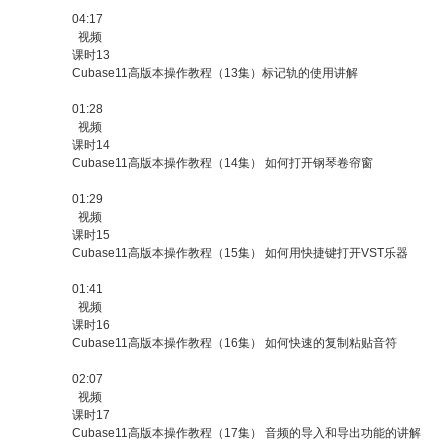
04:17
视频
课时13
Cubase11高版本操作教程（13集）标记轨的使用讲解
01:28
视频
课时14
Cubase11高版本操作教程（14集） 如何打开钢琴卷帘窗
01:29
视频
课时15
Cubase11高版本操作教程（15集） 如何用快捷键打开VST乐器
01:41
视频
课时16
Cubase11高版本操作教程（16集） 如何快速的复制粘贴音符
02:07
视频
课时17
Cubase11高版本操作教程（17集） 音频的导入和导出功能的讲解