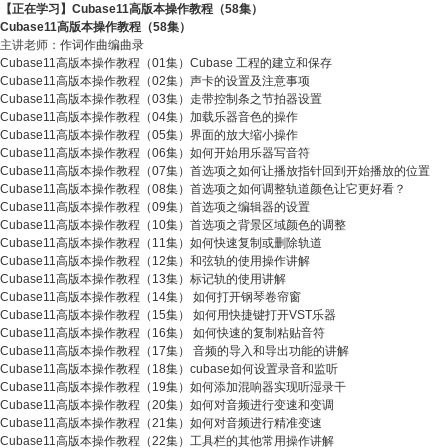
【正在学习】Cubase11高版本操作教程（58集）
Cubase11高版本操作教程（58集）
主讲老师：
作词作曲编曲录
Cubase11高版本操作教程（01集）Cubase 工程的建立和保存
Cubase11高版本操作教程（02集）声卡的设置及注意事项
Cubase11高版本操作教程（03集）走带控制条之节拍器设置
Cubase11高版本操作教程（04集）加载乐器音色的操作
Cubase11高版本操作教程（05集）界面的放大缩小操作
Cubase11高版本操作教程（06集）如何开始用乐器写音符
Cubase11高版本操作教程（07集）首选项之如何让播放指针回到开始播放的位置
Cubase11高版本操作教程（08集）首选项之如何调整轨道颜色让它更好看？
Cubase11高版本操作教程（09集）首选项之编辑器的设置
Cubase11高版本操作教程（10集）首选项之背景区域颜色的调整
Cubase11高版本操作教程（11集）如何快速复制或删除轨道
Cubase11高版本操作教程（12集）和弦轨的使用操作讲解
Cubase11高版本操作教程（13集）标记轨的使用讲解
Cubase11高版本操作教程（14集） 如何打开钢琴卷帘窗
Cubase11高版本操作教程（15集） 如何用快捷键打开VST乐器
Cubase11高版本操作教程（16集） 如何快速的复制粘贴音符
Cubase11高版本操作教程（17集） 音频的导入和导出功能的讲解
Cubase11高版本操作教程（18集）cubase如何设置录音和监听
Cubase11高版本操作教程（19集）如何添加混响器实现听湿录干
Cubase11高版本操作教程（20集）如何对音频进行变速和变调
Cubase11高版本操作教程（21集）如何对音频进行精准变速
Cubase11高版本操作教程（22集）工具栏的其他常用操作讲解