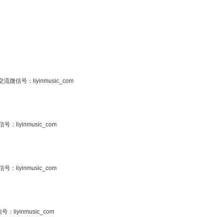
信号：liyinmusic_com
iyinmusic_com
iyinmusic_com
iyinmusic_com