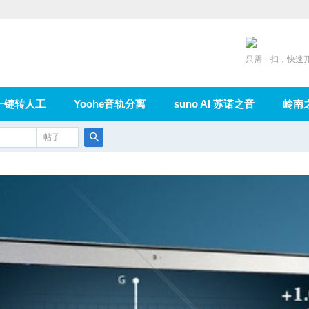
只需一扫，快速
一键转人工
Yoohe音轨分离
suno AI 苏诺之音
岭南
充值
帖子
在线论坛
群组
导读
家园
广播
搜
索