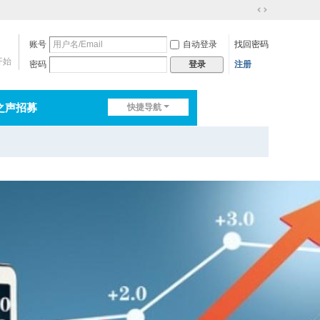
切
换
账号
自动登录
找回密码
到
宽
开始
密码
注册
登录
版
之声招募
快捷导航
排行榜
淘帖
日志