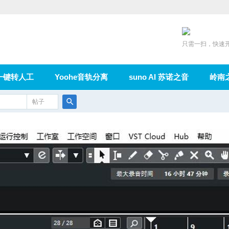
只需一扫，快速
一键转人工
Yoohe音轨分离
suno AI 苏诺之音
岭南
充值
帖子
在线论坛
群组
导读
家园
广播
搜
索