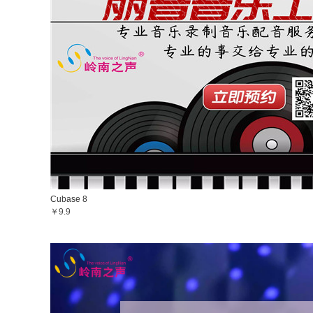
Cubase 8
￥9.9