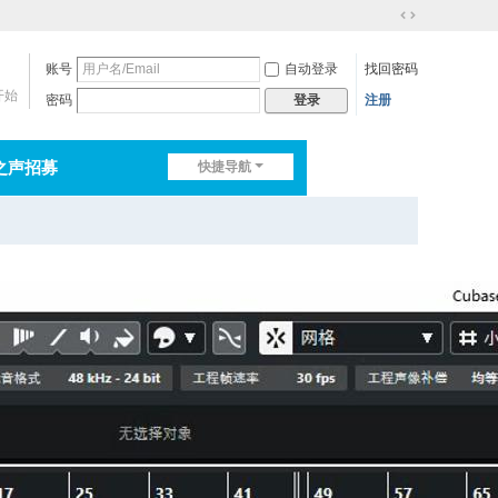
切
换
账号
自动登录
找回密码
到
宽
开始
密码
注册
登录
版
之声招募
快捷导航
排行榜
淘帖
日志