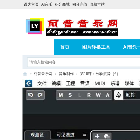
设为首页
AI音乐
积分商城
积分充值
收藏本站
首页
图片转换工具
AI音乐
AI歌曲转版权歌曲实操教程
积分
»
丽音音乐网
›
音乐制作
›
第18课：分轨混音（6）
相册
分享
记录