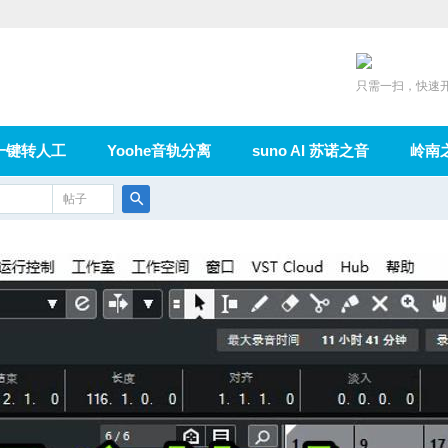
只需一扫，快速
一键转人工
Yoohe音轨分离
suno AI 苏诺之音
岭南
充值
帖子
在线论坛
群组
导读
家园
广播
搜
索