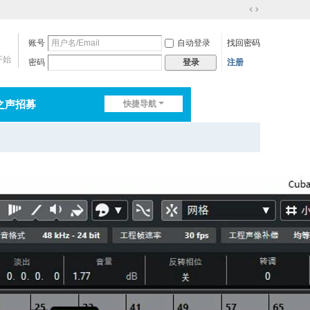
切
换
账号
自动登录
找回密码
到
宽
开始
密码
注册
登录
版
之声招募
快捷导航
排行榜
淘帖
日志