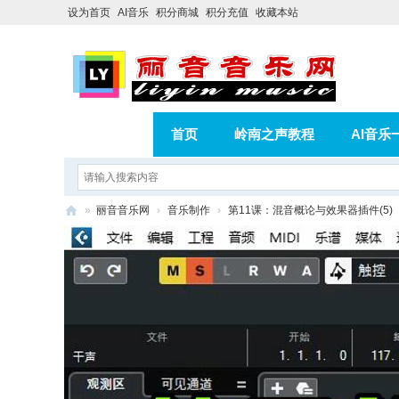
设为首页
AI音乐
积分商城
积分充值
收藏本站
首页
岭南之声教程
AI音乐
AI歌曲转版权歌曲实操教程
积分
»
丽音音乐网
›
音乐制作
›
第11课：混音概论与效果器插件(5)
相册
分享
记录