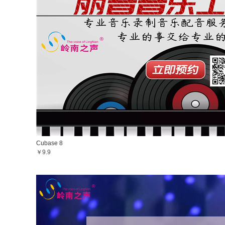
Cubase 8
￥9.9