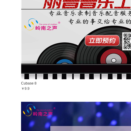
Cubase 8
￥9.9