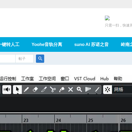
只需一扫，快速
一键转人工
Yoohe音轨分离
suno AI 苏诺之音
岭南
充值
帖子
在线论坛
群组
导读
家园
广播
搜
索