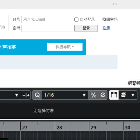
切
换
账号
自动登录
找回密码
到
宽
开始
密码
注册
登录
版
之声招募
快捷导航
排行榜
淘帖
日志