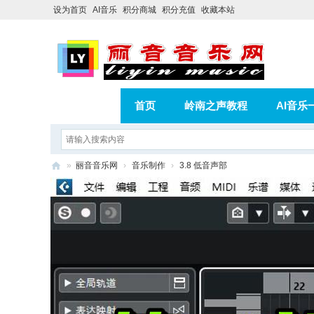
设为首页
AI音乐
积分商城
积分充值
收藏本站
首页
岭南之声教程
AI音乐
AI歌曲转版权歌曲实操教程
积分
»
丽音音乐网
›
音乐制作
›
3.8 低音声部
相册
分享
记录