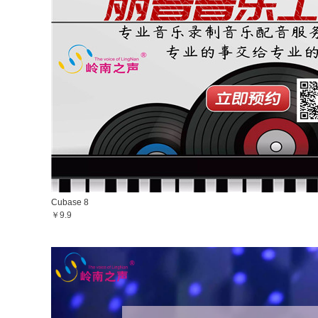
Cubase 8
￥9.9