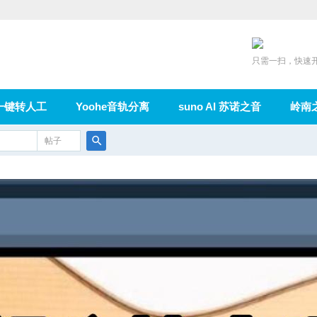
只需一扫，快速
一键转人工
Yoohe音轨分离
suno AI 苏诺之音
岭南
充值
帖子
在线论坛
群组
导读
家园
广播
搜
索