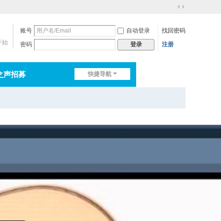
切
换
账号
自动登录
找回密码
到
宽
开始
密码
注册
登录
版
之声招募
快捷导航
排行榜
淘帖
日志