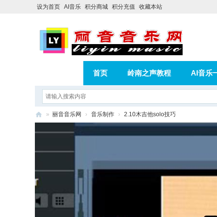
设为首页
AI音乐
积分商城
积分充值
收藏本站
首页
岭南之声教程
AI音乐
AI歌曲转版权歌曲实操教程
积分
»
丽音音乐网
›
音乐制作
›
2.10木吉他solo技巧
相册
分享
记录