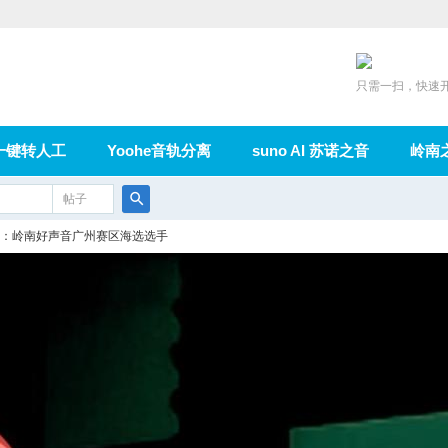
只需一扫，快速
一键转人工
Yoohe音轨分离
suno AI 苏诺之音
岭南
充值
帖子
在线论坛
群组
导读
家园
广播
搜
：岭南好声音广州赛区海选选手
索