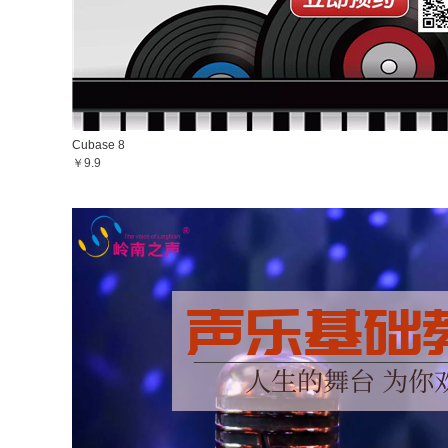
Cubase 8
￥9.9