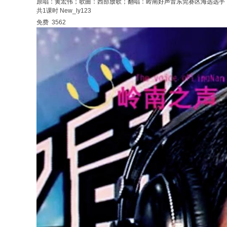
原唱：黄宏伟；歌曲：西部放歌；翻唱：岭南好声音东莞赛区海选选手
共1课时
New_ly123
免费
3562