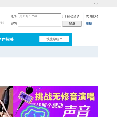
切
换
账号
自动登录
找回密码
到
宽
开始
密码
注册
登录
版
之声招募
快捷导航
排行榜
淘帖
日志