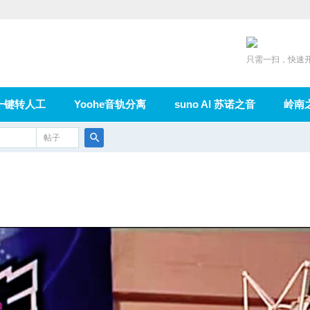
只需一扫，快速
一键转人工
Yoohe音轨分离
suno AI 苏诺之音
岭南
充值
帖子
在线论坛
群组
导读
家园
广播
搜
索