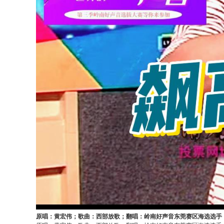
原唱：黄宏伟；歌曲：西部放歌；翻唱：岭南好声音东莞赛区海选选手