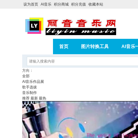
设为首页
AI音乐
积分商城
积分充值
收藏本站
首页
图片转换工具
AI音乐
AI歌曲转版权歌曲实操教程
积分
方向：
全部
相册
分享
记录
AI音乐作品展
歌手选拔
音乐制作
推荐
最新
最热