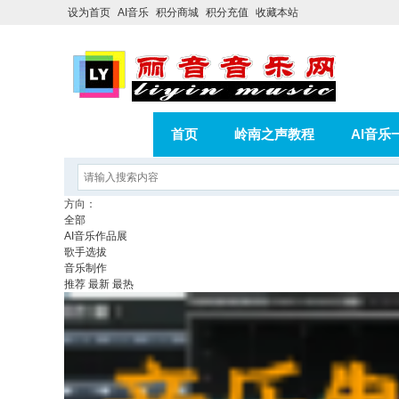
设为首页
AI音乐
积分商城
积分充值
收藏本站
首页
岭南之声教程
AI音乐
AI歌曲转版权歌曲实操教程
积分
方向：
全部
相册
分享
记录
AI音乐作品展
歌手选拔
音乐制作
推荐
最新
最热