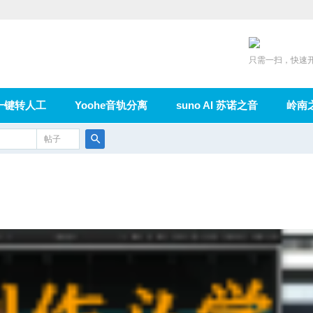
只需一扫，快速
一键转人工
Yoohe音轨分离
suno AI 苏诺之音
岭南
充值
帖子
在线论坛
群组
导读
家园
广播
搜
索