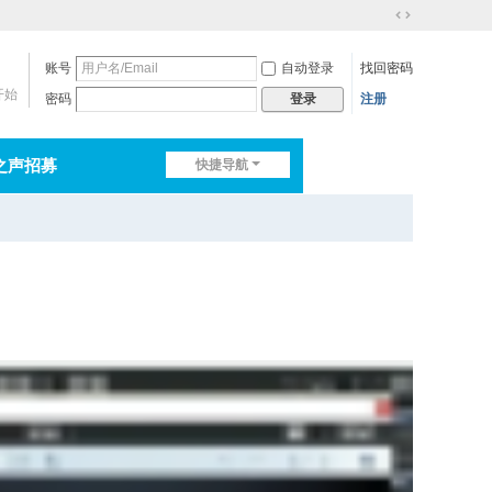
切
换
账号
自动登录
找回密码
到
宽
开始
密码
注册
登录
版
之声招募
快捷导航
排行榜
淘帖
日志