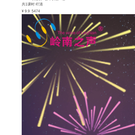
共1课时
吖清
¥ 9.9
5474