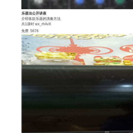
乐器法公开讲座
介绍各款乐器的演奏方法
共1课时
wx_rh4vX
免费
5676