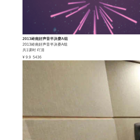
2013岭南好声音半决赛A组
2013岭南好声音半决赛A组
共1课时
吖清
¥ 9.9
5436