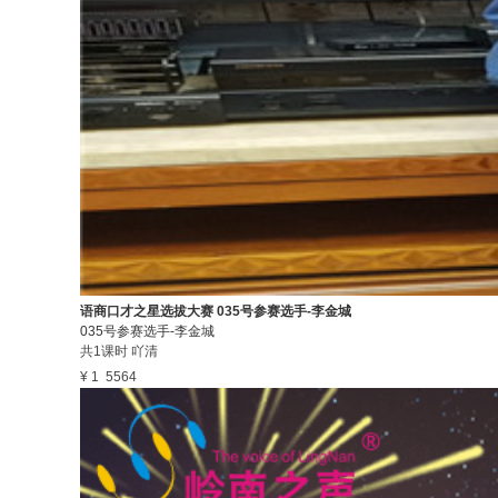
语商口才之星选拔大赛 035号参赛选手-李金城
035号参赛选手-李金城
共1课时
吖清
¥ 1
5564