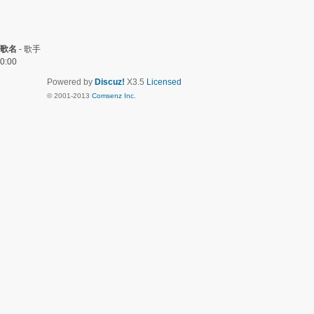
歌名
-
歌手
0:00
Powered by
Discuz!
X3.5
Licensed
© 2001-2013
Comsenz Inc.