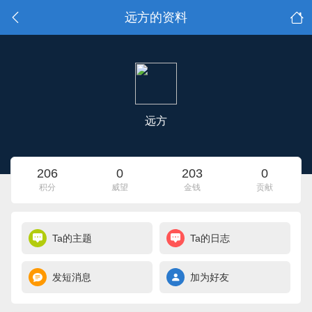
远方的资料
远方
206
0
203
0
积分
威望
金钱
贡献
Ta的主题
Ta的日志
发短消息
加为好友