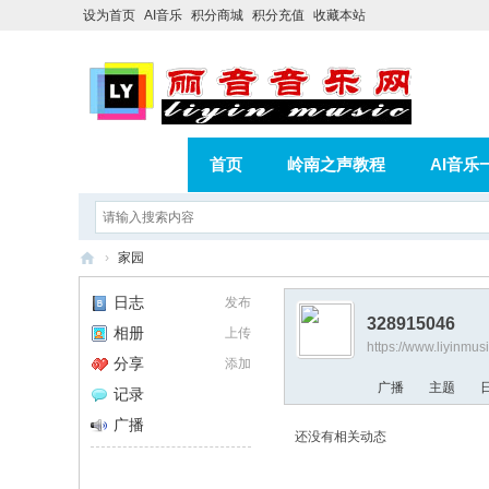
设为首页
AI音乐
积分商城
积分充值
收藏本站
首页
岭南之声教程
AI音乐
AI歌曲转版权歌曲实操教程
积分
›
家园
相册
分享
记录
丽
日志
发布
音
328915046
相册
上传
https://www.liyinmu
音
分享
添加
乐
广播
主题
记录
网
广播
还没有相关动态