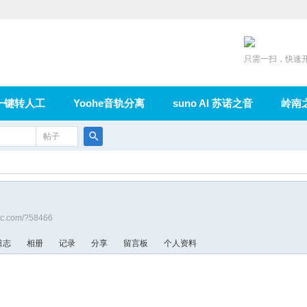
只需一扫，快速
一键转人工
Yoohe音轨分离
suno AI 苏诺之音
岭南
充值
帖子
在线论坛
群组
导读
家园
广播
搜
索
sic.com/?58466
日志
相册
记录
分享
留言板
个人资料