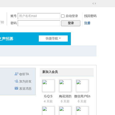
切
换
账号
自动登录
找回密码
到
宽
开始
密码
注册
登录
版
之声招募
快捷导航
排行榜
淘帖
日志
新加入会员
收听TA
加为好友
发送消息
G.Q.S
梅花清韵
微信用户En
4 天前
6 天前
6 天前