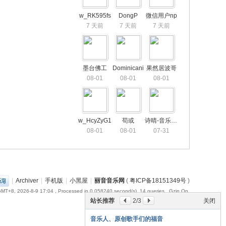
w_RK595fs
DongP
微信用户np
7 天前
7 天前
7 天前
墨台佛工
Dominicani
果然居波哥
08-01
08-01
08-01
w_HcyZyG1
苟或
诗晴-音乐工作室
08-01
08-01
07-31
|
Archiver
|
手机版
|
小黑屋
|
丽音音乐网
(
粤ICP备18151349号
)
MT+8, 2026-8-9 17:04
, Processed in 0.058240 second(s), 14 queries , Gzip On.
站长推荐
3
/3
关闭
版权歌曲演唱歌手招募
报名参加合格者将获得： 1、原创