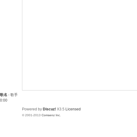
歌名
-
歌手
0:00
Powered by
Discuz!
X3.5
Licensed
© 2001-2013
Comsenz Inc.