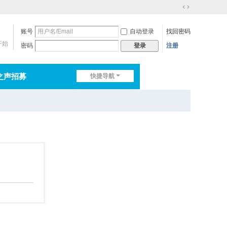
切
换
账号
自动登录
找回密码
到
宽
开始
密码
注册
登录
版
之声招募
快捷导航
排行榜
淘帖
日志