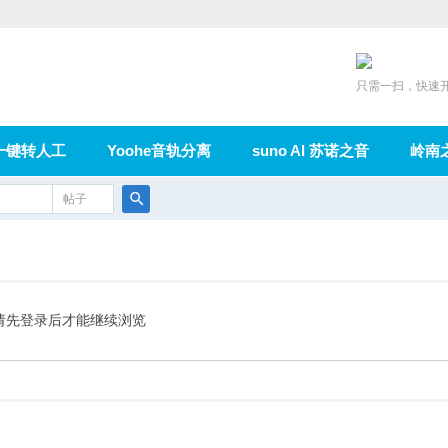
只需一扫，快速
一键转人工
Yoohe音轨分离
suno AI 苏诺之音
岭南
充值
帖子
在线论坛
群组
导读
家园
广播
搜
索
请先登录后才能继续浏览