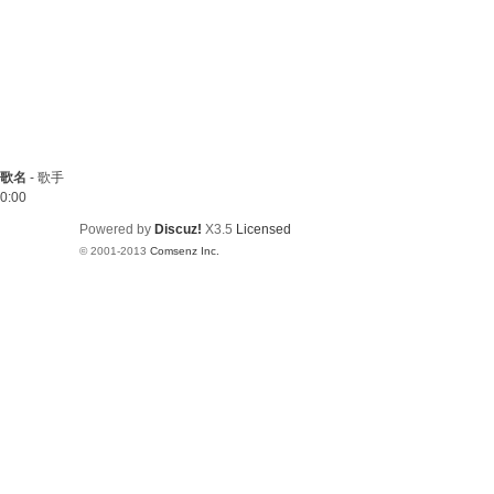
歌名
-
歌手
0:00
Powered by
Discuz!
X3.5
Licensed
© 2001-2013
Comsenz Inc.