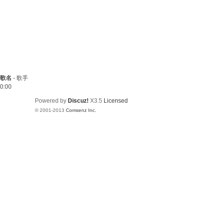
歌名
-
歌手
0:00
Powered by
Discuz!
X3.5
Licensed
© 2001-2013
Comsenz Inc.