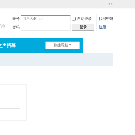
切
换
账号
自动登录
找回密码
到
宽
开始
密码
注册
登录
版
之声招募
快捷导航
排行榜
淘帖
日志