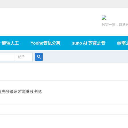
只需一扫，快速
一键转人工
Yoohe音轨分离
suno AI 苏诺之音
岭南
充值
帖子
在线论坛
群组
导读
家园
广播
搜
索
请先登录后才能继续浏览