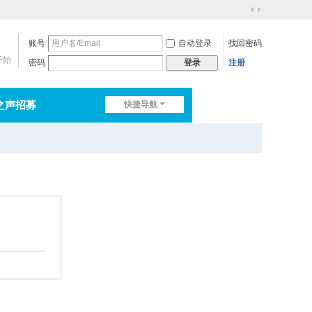
切
换
账号
自动登录
找回密码
到
宽
开始
密码
注册
登录
版
之声招募
快捷导航
排行榜
淘帖
日志