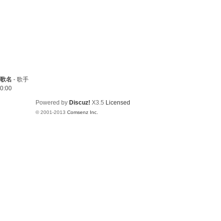
歌名
-
歌手
0:00
Powered by
Discuz!
X3.5
Licensed
© 2001-2013
Comsenz Inc.