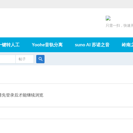
只需一扫，快速
一键转人工
Yoohe音轨分离
suno AI 苏诺之音
岭南
充值
帖子
在线论坛
群组
导读
家园
广播
搜
索
请先登录后才能继续浏览